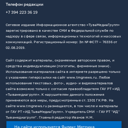
Телефон редакции
+7 394 223 36 19
Сетевое издание Информационное агентство «ТуваМедиаГрупп»
зарегистрировано в качестве СМИ в Федеральной службе по
надзору в сфере связи, информационных технологий и массовых
коммуникаций. Регистрационный номер: Эл № ФС77 — 76336 от
02.08.2019.
Сайт содержит материалы, охраняемые авторским правом, и
средства индивидуализации (логотипы, фирменные знаки).
Использование материалов сайта в интернете разрешено только
с указанием гиперссылки на сайт www.tmgnews.ru. Любое
использование текстовых, фото-, аудио- и видеоматериалов
сайта возможно только с согласия правообладателя ГАУ РТ «ИД
«Тывамедиагрупп». К нарушителям данного положения
применяются все меры, предусмотренные ст. 1301 ГК РФ. На
сайте www.tmgnews.ru размещаются, в том числе и материалы
от ГАУ РТ «ИД ТываМедиаГрупп». Учредитель СМИ －ГАУ РТ "ИД"
Тывамедиагрупп". Главный редактор Иванов Н.М.
На сайте используется Яндекс Метрика