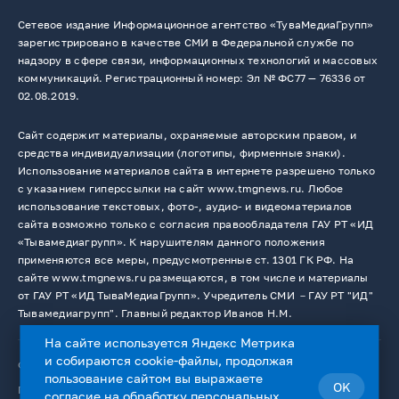
Сетевое издание Информационное агентство «ТуваМедиаГрупп»
зарегистрировано в качестве СМИ в Федеральной службе по
надзору в сфере связи, информационных технологий и массовых
коммуникаций. Регистрационный номер: Эл № ФС77 — 76336 от
02.08.2019.
Сайт содержит материалы, охраняемые авторским правом, и
средства индивидуализации (логотипы, фирменные знаки).
Использование материалов сайта в интернете разрешено только
с указанием гиперссылки на сайт www.tmgnews.ru. Любое
использование текстовых, фото-, аудио- и видеоматериалов
сайта возможно только с согласия правообладателя ГАУ РТ «ИД
«Тывамедиагрупп». К нарушителям данного положения
применяются все меры, предусмотренные ст. 1301 ГК РФ. На
сайте www.tmgnews.ru размещаются, в том числе и материалы
от ГАУ РТ «ИД ТываМедиаГрупп». Учредитель СМИ －ГАУ РТ "ИД"
Тывамедиагрупп". Главный редактор Иванов Н.М.
На сайте используется Яндекс Метрика
и собираются cookie-файлы, продолжая
© 2026. Все права защищены.
12+
пользование сайтом вы выражаете
OK
Пользовательское соглашение
согласие на
обработку персональных