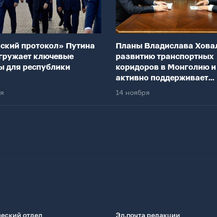
ский протокол» Путина
Планы Владислава Хова
гружает ключевые
развитию транспортных
ы для республики
коридоров в Монголию и
активно поддерживает
федеральный центр
ря
14 ноября
еский отдел
Эл.почта редакции