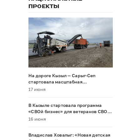
ПРОЕКТЫ
На дороге Кызыл — Сарыг-Сеп
стартовала масштабная
реконструкция
17 июня
В Кызыле стартовала программа
«СВОй бизнес» для ветеранов СВО и
их семей
16 июня
Владислав Ховалыг: «Новая детская