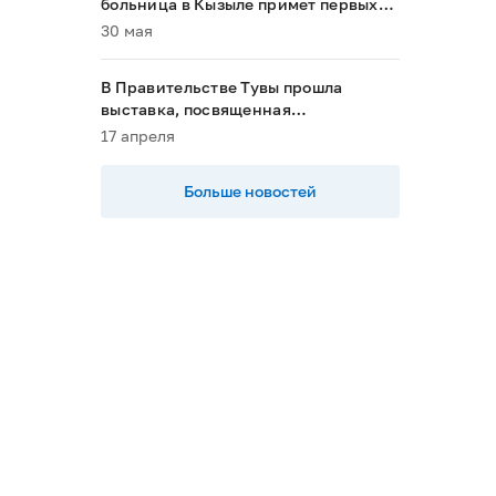
больница в Кызыле примет первых
пациентов в 2028 году»
30 мая
В Правительстве Тувы прошла
выставка, посвященная
национальным проектам
17 апреля
Больше новостей