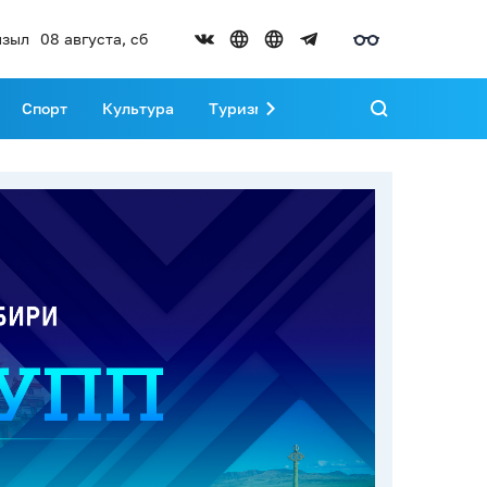
зыл
08 августа, сб
Спорт
Культура
Туризм
Развитие Тувы
Реда