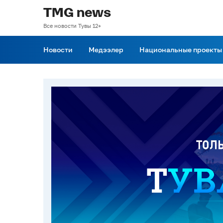
TMG news
Все новости Тувы 12+
Новости
Медээлер
Национальные проекты