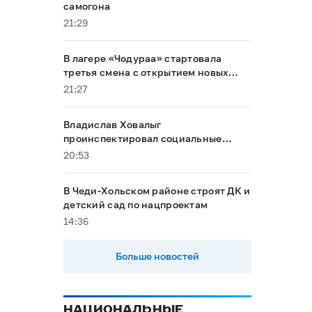
самогона
21:29
В лагере «Чодураа» стартовала
третья смена с открытием новых
корпусов
21:27
Владислав Ховалыг
проинспектировал социальные
объекты в Тандинском районе
20:53
В Чеди-Хольском районе строят ДК и
детский сад по нацпроектам
14:36
Больше новостей
НАЦИОНАЛЬНЫЕ