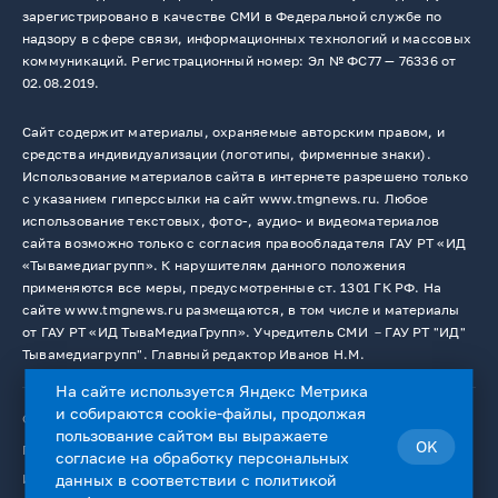
зарегистрировано в качестве СМИ в Федеральной службе по
надзору в сфере связи, информационных технологий и массовых
коммуникаций. Регистрационный номер: Эл № ФС77 — 76336 от
02.08.2019.
Сайт содержит материалы, охраняемые авторским правом, и
средства индивидуализации (логотипы, фирменные знаки).
Использование материалов сайта в интернете разрешено только
с указанием гиперссылки на сайт www.tmgnews.ru. Любое
использование текстовых, фото-, аудио- и видеоматериалов
сайта возможно только с согласия правообладателя ГАУ РТ «ИД
«Тывамедиагрупп». К нарушителям данного положения
применяются все меры, предусмотренные ст. 1301 ГК РФ. На
сайте www.tmgnews.ru размещаются, в том числе и материалы
от ГАУ РТ «ИД ТываМедиаГрупп». Учредитель СМИ －ГАУ РТ "ИД"
Тывамедиагрупп". Главный редактор Иванов Н.М.
На сайте используется Яндекс Метрика
и собираются cookie-файлы, продолжая
© 2026. Все права защищены.
12+
пользование сайтом вы выражаете
OK
Пользовательское соглашение
согласие на
обработку персональных
данных
в соответствии с
политикой
Использование cookie-файлов