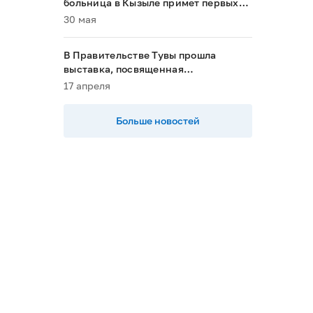
больница в Кызыле примет первых
пациентов в 2028 году»
30 мая
В Правительстве Тувы прошла
выставка, посвященная
национальным проектам
17 апреля
Больше новостей