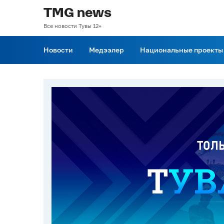
TMG news
Все новости Тувы 12+
Новости
Медээлер
Национальные проекты