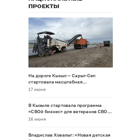
ПРОЕКТЫ
На дороге Кызыл — Сарыг-Сеп
стартовала масштабная
реконструкция
17 июня
В Кызыле стартовала программа
«СВОй бизнес» для ветеранов СВО и
их семей
16 июня
Владислав Ховалыг: «Новая детская