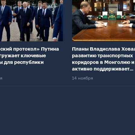
ский протокол» Путина
Планы Владислава Хова
гружает ключевые
развитию транспортных
ы для республики
коридоров в Монголию и
активно поддерживает
федеральный центр
ря
14 ноября