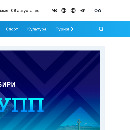
ызыл
09 августа, вс
Спорт
Культура
Туризм
Развитие Тувы
Реда