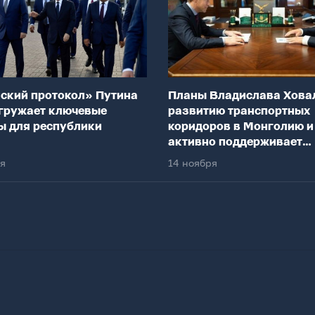
ский протокол» Путина
Планы Владислава Хова
гружает ключевые
развитию транспортных
ы для республики
коридоров в Монголию и
активно поддерживает
федеральный центр
ря
14 ноября