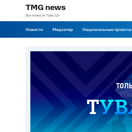
TMG news
Все новости Тувы 12+
Новости
Медээлер
Национальные проекты