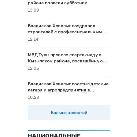
района провели субботник
13:09
Владислав Ховалыг поздравил
строителей с профессиональным
праздником
12:14
МВД Тувы провело спартакиаду в
Кызылском районе, посвящённую
Году народного единства
12:06
Владислав Ховалыг посетил детские
лагеря и агропредприятия в
Тандинском районе
10:28
Больше новостей
НАЦИОНАЛЬНЫЕ