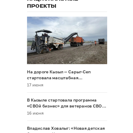
ПРОЕКТЫ
На дороге Кызыл — Сарыг-Сеп
стартовала масштабная
реконструкция
17 июня
В Кызыле стартовала программа
«СВОй бизнес» для ветеранов СВО и
их семей
16 июня
Владислав Ховалыг: «Новая детская