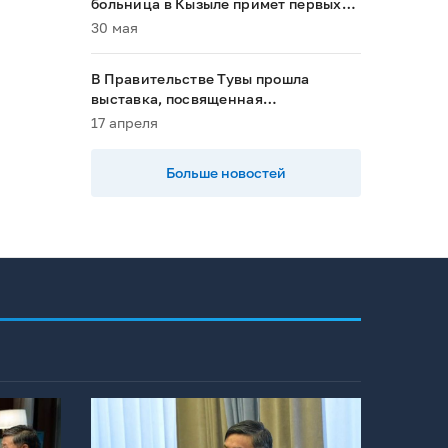
больница в Кызыле примет первых
пациентов в 2028 году»
30 мая
В Правительстве Тувы прошла
выставка, посвященная
национальным проектам
17 апреля
Больше новостей