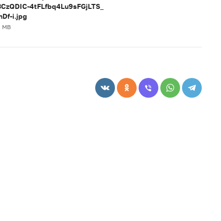
CzQDIC-4tFLfbq4Lu9sFGjLTS_
Df-i.jpg
3 MB