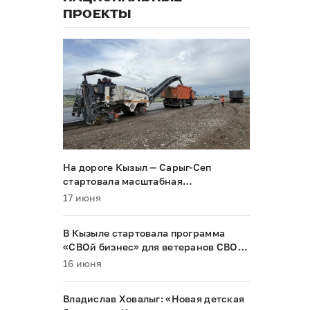
ПРОЕКТЫ
На дороге Кызыл — Сарыг-Сеп
стартовала масштабная
реконструкция
17 июня
В Кызыле стартовала программа
«СВОй бизнес» для ветеранов СВО и
их семей
16 июня
Владислав Ховалыг: «Новая детская