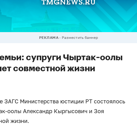
РЕКЛАМА
Разместить баннер
семьи: супруги Чыртак-оолы
лет совместной жизни
не ЗАГС Министерства юстиции РТ состоялось
ак-оолы Александр Кыргысович и Зоя
ной жизни.