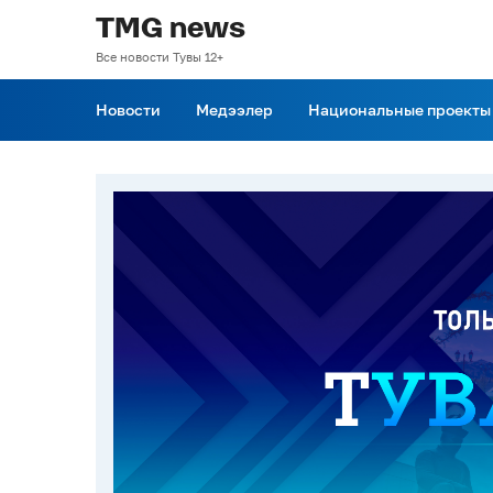
TMG news
Все новости Тувы 12+
Новости
Медээлер
Национальные проекты