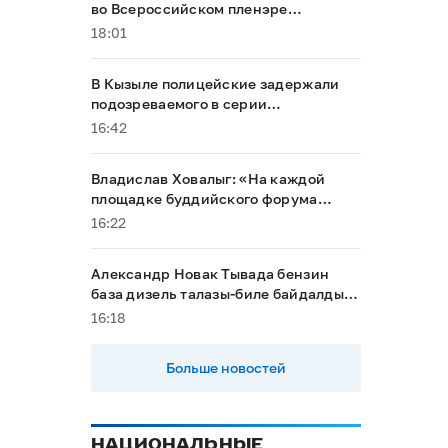
во Всероссийском пленэре
акварелистов в Ханты-Мансийске
18:01
В Кызыле полицейские задержали
подозреваемого в серии
мошенничеств
16:42
Владислав Ховалыг: «На каждой
площадке буддийского форума
будет обеспечен строгий контроль
16:22
порядка»
Александр Новак Тывада бензин
база дизель талазы-биле байдалды
хыналдада алган
16:18
Больше новостей
НАЦИОНАЛЬНЫЕ