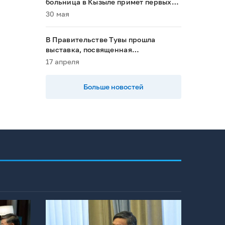
больница в Кызыле примет первых
пациентов в 2028 году»
30 мая
В Правительстве Тувы прошла
выставка, посвященная
национальным проектам
17 апреля
Больше новостей