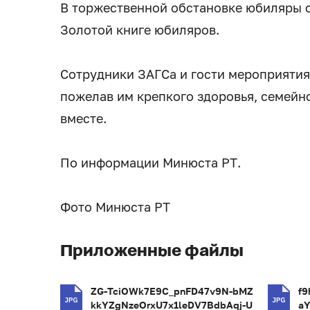
В торжественной обстановке юбиляры 
Золотой книге юбиляров.
Сотрудники ЗАГСа и гости мероприятия
пожелав им крепкого здоровья, семейно
вместе.
По информации Минюста РТ.
Фото Минюста РТ
Приложенные файлы
ZG-TciOWk7E9C_pnFD47v9N-bMZ
f9
kkYZgNzeOrxU7x1leDV7BdbAqj-U
a