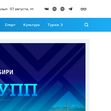
ызыл
07 августа, пт
Спорт
Культура
Туризм
Развитие Тувы
Реда