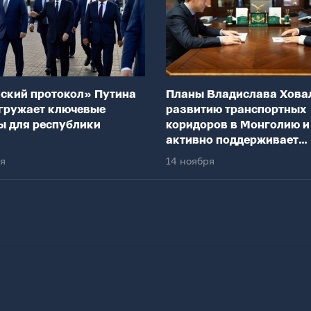
ский протокол» Путина
Планы Владислава Хова
гружает ключевые
развитию транспортных
ы для республики
коридоров в Монголию и
активно поддерживает
федеральный центр
ря
14 ноября