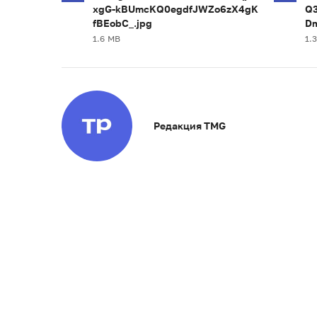
xgG-kBUmcKQ0egdfJWZo6zX4gK
Q3
fBEobC_.jpg
Dm
1.6 MB
1.
Редакция TMG