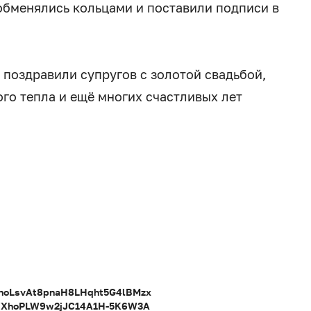
обменялись кольцами и поставили подписи в
 поздравили супругов с золотой свадьбой,
го тепла и ещё многих счастливых лет
hoLsvAt8pnaH8LHqht5G4lBMzx
YXhoPLW9w2jJC14A1H-5K6W3A