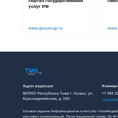
Портал государственных
Пен
услуг РФ
www.gosuslugi.ru
www.p
Адрес редакции
Коммерч
667000 Республика Тыва г. Кызыл, ул.
+7 394 2
Красноармейская, д. 100.
tuvamed
Сетевое издание Информационное агентство «ТуваМедиаГ
массовых коммуникаций. Регистрационный номер: Эл № ФС