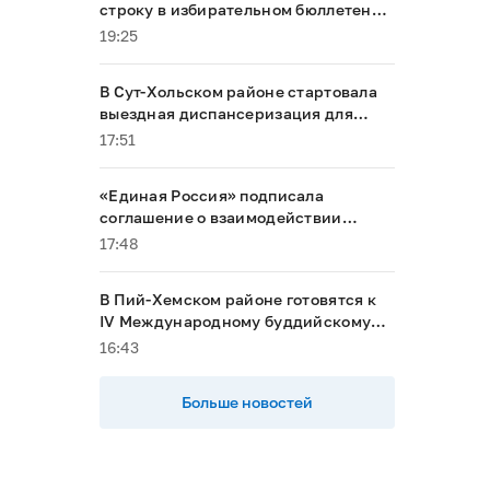
строку в избирательном бюллетене
на выборах в Госдуму
19:25
В Сут-Хольском районе стартовала
выездная диспансеризация для
маломобильных граждан
17:51
«Единая Россия» подписала
соглашение о взаимодействии
между Общественной палатой РФ и
17:48
политическими партиями
В Пий-Хемском районе готовятся к
IV Международному буддийскому
форуму
16:43
Больше новостей