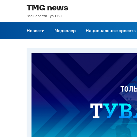
TMG news
Все новости Тувы 12+
Новости
Медээлер
Национальные проекты