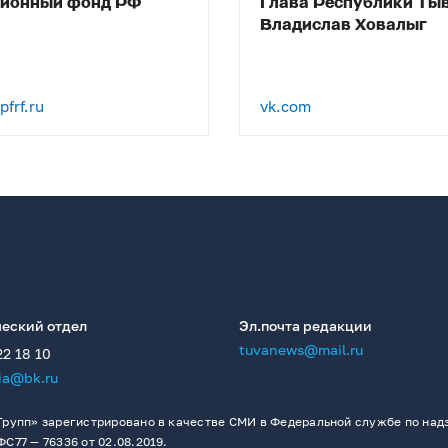
сионный фонд РФ
Глава Республики Ты
Владислав Ховалыг
frf.ru
vk.com
еский отдел
Эл.почта редакции
tuvanews@mail.ru
22 18 10
ia@bk.ru
рупп» зарегистрировано в качестве СМИ в Федеральной службе по надз
77 — 76336 от 02.08.2019.