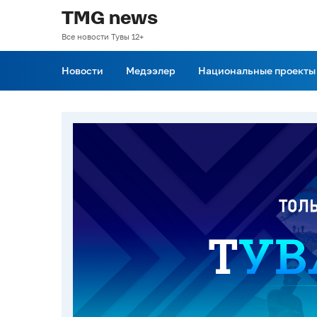
TMG news
Все новости Тувы 12+
Новости
Медээлер
Национальные проекты