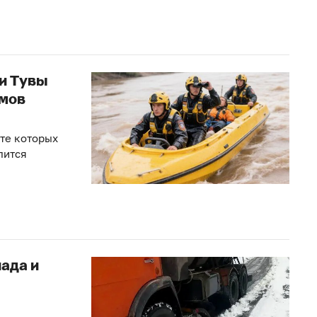
ли Тувы
ёмов
ате которых
лится
ада и