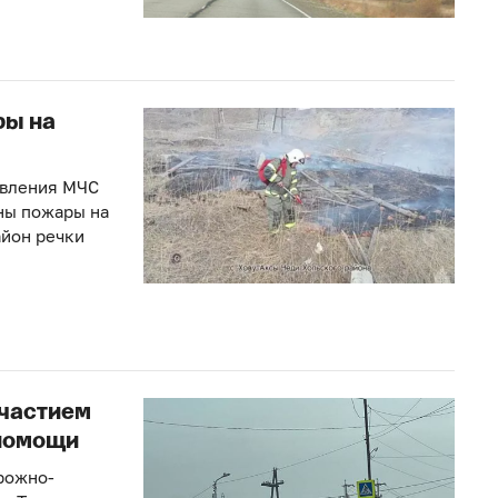
ры на
авления МЧС
ны пожары на
айон речки
участием
помощи
орожно-