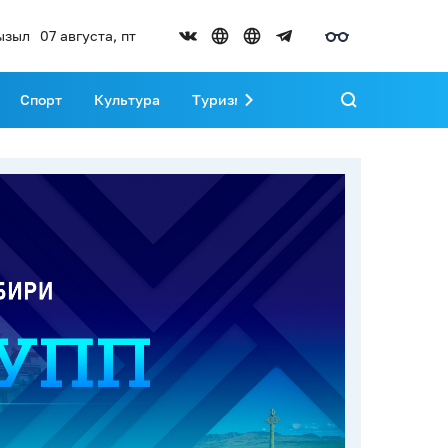
ызыл
07 августа, пт
Спорт
Культура
Туризм
Развитие Тувы
Реда