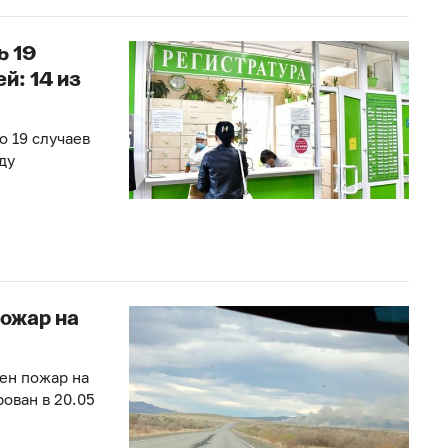
ь 19
й: 14 из
 19 случаев
ду
пожар на
жен пожар на
ован в 20.05