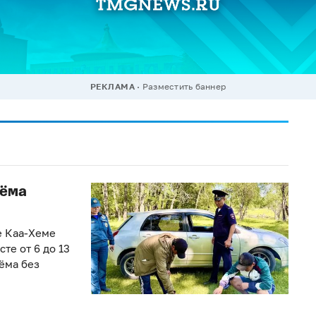
РЕКЛАМА
Разместить баннер
оёма
е Каа-Хеме
те от 6 до 13
ёма без