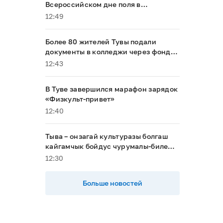
Всероссийском дне поля в
Алтайском крае
12:49
Более 80 жителей Тувы подали
документы в колледжи через фонд
«Защитники Отечества»
12:43
В Туве завершился марафон зарядок
«Физкульт-привет»
12:40
Тыва – онзагай культуразы болгаш
кайгамчык бойдус чурумалы-биле
туристерни хаара тудуп турар
12:30
Больше новостей