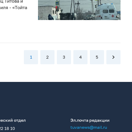
ц Титова и
иля - «Тойта
1
2
3
4
5
еский отдел
Эл.почта редакции
tuvanews@mail.ru
22 18 10