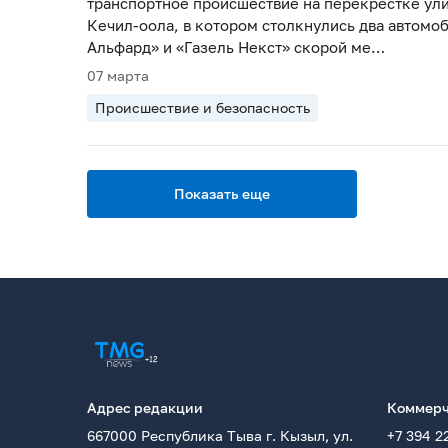
транспортное происшествие на перекрестке ули
Кечил-оола, в котором столкнулись два автомоб
Альфард» и «Газель Некст» скорой ме…
07 марта
Происшествие и безопасность
Показать еще
Адрес редакции
Коммерч
667000 Республика Тыва г. Кызыл, ул.
+7 394 2