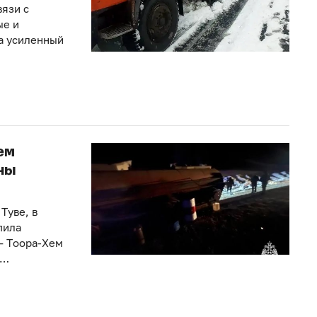
вязи с
ые и
а усиленный
ем
ны
Туве, в
пила
 – Тоора-Хем
а…