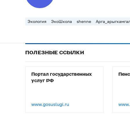
Экология
ЭкоШкола
shenne
Арга_арыгкамга
ПОЛЕЗНЫЕ ССЫЛКИ
Портал государственных
Пен
услуг РФ
www.gosuslugi.ru
www.p