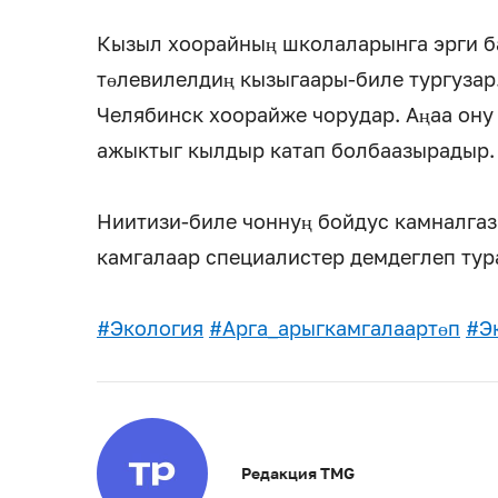
Кызыл хоорайның школаларынга эрги б
төлевилелдиң кызыгаары-биле тургузар
Челябинск хоорайже чорудар. Аңаа ону
ажыктыг кылдыр катап болбаазырадыр.
Ниитизи-биле чоннуң бойдус камналгаз
камгалаар специалистер демдеглеп тур
#Экология
#Арга_арыгкамгалаартөп
#Э
Редакция TMG