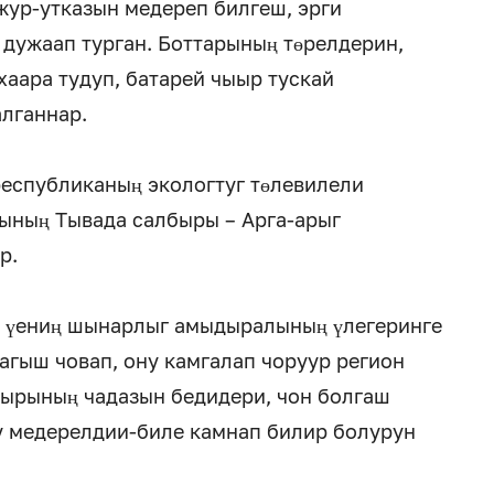
жур-утказын медереп билгеш, эрги
 дужаап турган. Боттарының төрелдерин,
аара тудуп, батарей чыыр тускай
лганнар.
республиканың экологтуг төлевилели
лының Тывада салбыры – Арга-арыг
р.
ы үениң шынарлыг амыдыралының үлегеринге
агыш човап, ону камгалап чоруур регион
ырының чадазын бедидери, чон болгаш
у медерелдии-биле камнап билир болурун