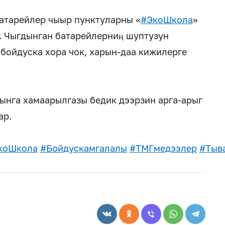
атарейлер чыыр пунктуларны «
#ЭкоШкола
»
. Чыгдынган батарейлерниң шуптузун
 бойдуска хора чок, харын-даа кижилерге
ынга хамаарылгазы бедик дээрзин арга-арыг
ар.
коШкола
#Бойдускамгалалы
#ТМГмедээлер
#Тыв