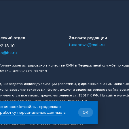
еский отдел
Эл.почта редакции
tuvanews@mail.ru
22 18 10
ia@bk.ru
рупп» зарегистрировано в качестве СМИ в Федеральной службе по надз
77 — 76336 от 02.08.2019.
 и средства индивидуализации (логотипы, фирменные знаки). Использо
спользование текстовых, фото-, аудио- и видеоматериалов сайта возм
меняются все меры, предусмотренные ст. 1301 ГК РФ. На сайте www.t
Тывамедиагрупп". Главный редактор Иванов Н.М.
ются cookie-файлы, продолжая
бработку персональных данных
в
OK
ое соглашение
Использование cookie-файлов