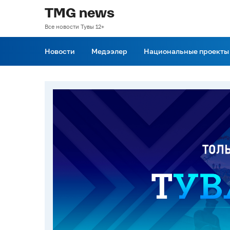
TMG news
Все новости Тувы 12+
Новости
Медээлер
Национальные проекты