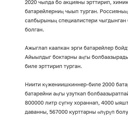
2020 чылда бо акцияны эрттирип, хими
батарейлерниң чыып турган. Россияның
салбырының специалистери чыгдынган б
болган.
Ажыглап каапкан эрги батарейлер бойд
Айыылдыг боктарны аңгы болбаазырады
биле эрттирип турган.
Ниити күжениишкиннер-биле 2000 батар
батарейни аңгы узуткап болбаазыратпай
800000 литр сугну хораннап, 4000 ыяшт
даванны, 567000 курттарны өлүрүп болу