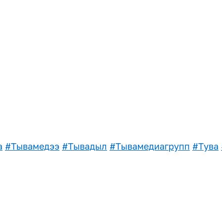
а
#Тывамедээ
#Тывадыл
#Тывамедиагрупп
#Тува