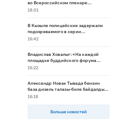
во Всероссийском пленэре
акварелистов в Ханты-Мансийске
18:01
В Кызыле полицейские задержали
подозреваемого в серии
мошенничеств
16:42
Владислав Ховалыг: «На каждой
площадке буддийского форума
будет обеспечен строгий контроль
16:22
порядка»
Александр Новак Тывада бензин
база дизель талазы-биле байдалды
хыналдада алган
16:18
Больше новостей