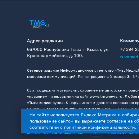
Адрес редакции
Коммерч
667000 Республика Тыва г. Кызыл, ул.
+7 394 2
Красноармейская, д. 100.
tuvamed
Сетевое издание Информационное агентство «ТуваМедиаГ
массовых коммуникаций. Регистрационный номер: Эл № ФС
Сайт содержит материалы, охраняемые авторским правом,
указанием гиперссылки на сайт www.tmgnews.ru. Любое и
«Тывамедиагрупп». К нарушителям данного положения при
РТ «ИД ТываМедиаГрупп». Учредитель СМИ －ГАУ РТ "ИД" 
На сайте используется Яндекс Метрика и собира
пользование сайтом вы выражаете согласие на
о
соответствии с
политикой конфиденциальности
.
© 2026. Все права защищены.
12+
Пользовательск