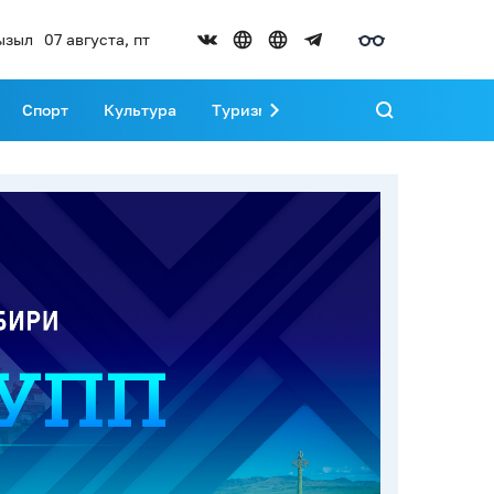
ызыл
07 августа, пт
Спорт
Культура
Туризм
Развитие Тувы
Реда