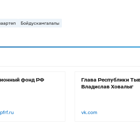
лаартөп
Бойдускамгалалы
сионный фонд РФ
Глава Республики Ты
Владислав Ховалыг
frf.ru
vk.com