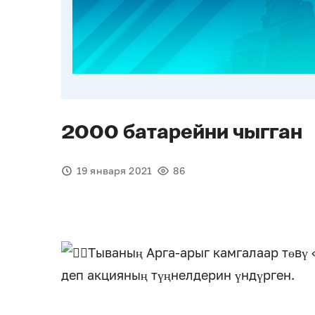
2000 батарейни чыгган
19 января 2021
86
Тываның Арга-арыг камгалаар төвү 
деп акцияның түңнелдерин үндүрген.