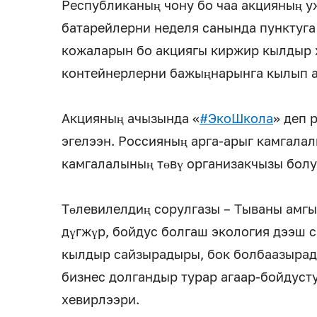
Республиканың чону бо чаа акцияның у
батарейлерни неделя санында пунктуга
кожаларын бо акциягы киржир кылдыр х
контейнерлерни бажыңнарынга кылып а
Акцияның ачызында «
#ЭкоШкола
» деп 
эгелээн. Россияның арга-арыг камгала
камгалалының төвү организакчызы болу
Төлевилелдиң сорулгазы – Тываны амг
дүгжүр, бойдус болгаш экология дээш с
кылдыр сайзырадыры, бок болбаазырад
бизнес долгандыр турар агаар-бойдуст
хевирлээри.