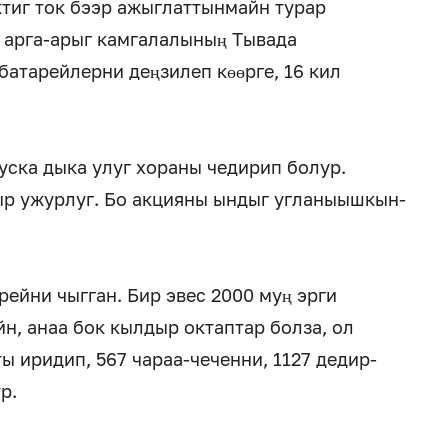
ктиг ток бээр ажыглаттынмайн турар
 арга-арыг камгалалының Тывада
атарейлерни деңзилеп көөрге, 16 кил
уска дыка улуг хораны чедирип болур.
р ужурлуг. Бо акцияны ындыг угланыышкын-
ейни чыгган. Бир эвес 2000 муң эрги
н, анаа бок кылдыр октаптар болза, ол
ы иридип, 567 чараа-чеченни, 1127 дедир-
р.