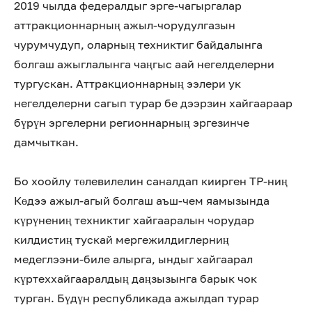
2019 чылда федералдыг эрге-чагыргалар
аттракционнарның ажыл-чорудулгазын
чурумчудуп, оларның техниктиг байдалынга
болгаш ажыглалынга чаңгыс аай негелделерни
тургускан. Аттракционнарның ээлери ук
негелделерни сагып турар бе дээрзин хайгаараар
бүрүн эргелерни регионнарның эргезинче
дамчыткан.
Бо хоойлу төлевилелин саналдап киирген ТР-ниң
Көдээ ажыл-агый болгаш аъш-чем яамызында
күрүнениң техниктиг хайгааралын чорудар
килдистиң тускай мергежилдиглерниң
медеглээни-биле алырга, ындыг хайгаарал
күртеххайгааралдың даңзызынга барык чок
турган. Бүдүн республикада ажылдап турар