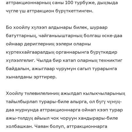
аттракционнарның саны 100 турбуже, дыңзыда
чүгле үш аттракцион бүрүткеттинген.
Бо хоойлу хүлээп алдынары билек, шураар
батуттарның, чайганыыштарның болгаш өске-даа
ойнаар дериглерниң ээлери оларны
күртеххайгааралдың органнарынга бүрүткедир
хүлээлгелиг. Чылда бир катап оларның техниктиг
байдалын, ажыглаар чурумун сагып турарынга
хыналданы эрттирер.
Хоойлу төлевилелиниң ажылдап кылыкчыларының
тайылбырлап турары-биле алырга, ол бүгү чүнүң-
даа мурнунда аттракционнарга ойнап кээп турар
ажы-төлдүң айыыл чок чоруун хандырары-биле
холбашкан. Чаяан болуп, аттракционнарга