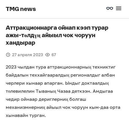
TMG news
Аттракционнарга ойнап кээп турар
ажы-төлдүң айыыл чок чоруун
хандырар
27 апреля 2023
67
2023 чылдан тура аттракционнарның техниктиг
байдалын теххайгааралдың регионалдыг албан
черлери хынаар апарган. Ындыг доктаалдың
төлевилелин Тываның Чазаа деткээн. Амдыгаа
чедир ойнаар дериглерниң болгаш
механизмнерниң айыыл чок чоруун кым-даа орта
хынавайн турган.