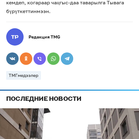
кемдеп, когараар чаңгыс-даа таварылга Тывага
бүрүткеттинмээн.
Редакция TMG
ТМГмедээлер
ПОСЛЕДНИЕ НОВОСТИ