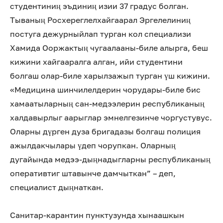
студентиниң эъдиниң изии 37 градус болган.
Тываның Росхереглелхайгаарал Эргелелиниң
постуга дежурныйлап турган кол специализи
Хамида Ооржактың чугаалааны-биле алырга, беш
кижини хайгааралга алган, ийи студентини
болгаш олар-биле харылзажып турган үш кижини.
«Медицина шинчилелдерин чорудары-биле бис
хамаатыларның сан-медээлерин республиканың
халдавырлыг аарыглар эмнелгезинче чоргустувус.
Оларны дүрген дуза бригадазы болгаш полиция
ажылдакчылары үдеп чорупкан. Оларның
дугайында медээ-дыңнадыгларны республиканың
оперативтиг штавынче дамчыткан” – деп,
специалист дыңнаткан.
Санитар-карантин пунктузунда хынаашкын