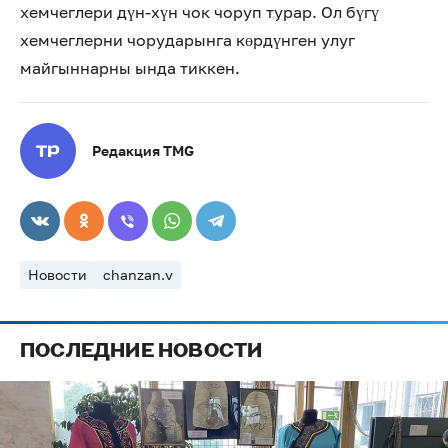
хемчеглери дүн-хүн чок чоруп турар. Ол бүгү
хемчеглерни чорударынга көрдүнген улуг
майгыннарны ында тиккен.
Редакция TMG
Новости
chanzan.v
ПОСЛЕДНИЕ НОВОСТИ