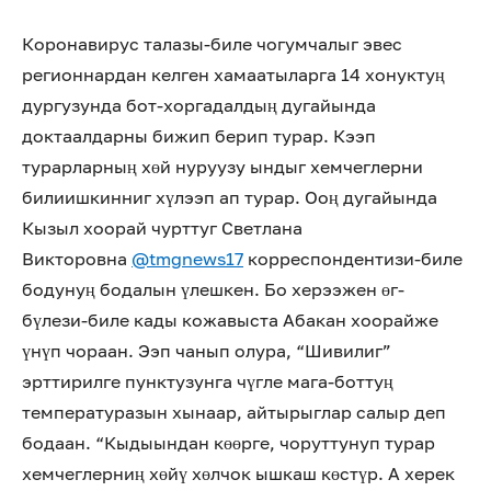
Коронавирус талазы-биле чогумчалыг эвес
регионнардан келген хамаатыларга 14 хонуктуң
дургузунда бот-хоргадалдың дугайында
доктаалдарны бижип берип турар. Кээп
турарларның хөй нуруузу ындыг хемчеглерни
билиишкинниг хүлээп ап турар. Ооң дугайында
Кызыл хоорай чурттуг Светлана
Викторовна
@tmgnews17
корреспондентизи-биле
бодунуң бодалын үлешкен. Бо херээжен өг-
бүлези-биле кады кожавыста Абакан хоорайже
үнүп чораан. Ээп чанып олура, “Шивилиг”
эрттирилге пунктузунга чүгле мага-боттуң
температуразын хынаар, айтырыглар салыр деп
бодаан. “Кыдыындан көөрге, чоруттунуп турар
хемчеглерниң хөйү хөлчок ышкаш көстүр. А херек