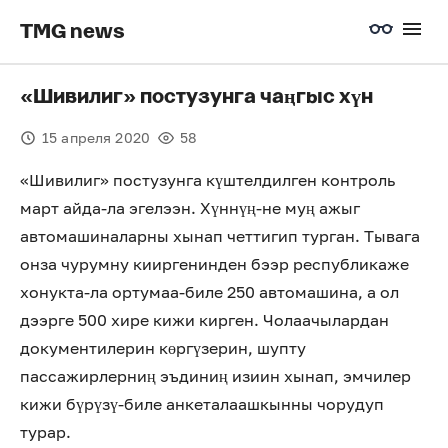
TMG news
«Шивилиг» постузунга чаңгыс хүн
15 апреля 2020
58
«Шивилиг» постузунга күштелдилген контроль
март айда-ла эгелээн. Хүннүң-не муң ажыг
автомашиналарны хынап четтигип турган. Тывага
онза чурумну кииргенинден бээр республикаже
хонукта-ла ортумаа-биле 250 автомашина, а ол
дээрге 500 хире кижи кирген. Чолаачылардан
документилерин көргүзерин, шупту
пассажирлерниң эъдиниң изиин хынап, эмчилер
кижи бүрүзү-биле анкеталаашкынны чорудуп
турар.