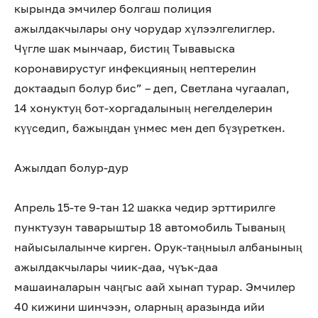
кырында эмчилер болгаш полиция
ажылдакчылары ону чорудар хүлээлгелиглер.
Чүгле шак мынчаар, бистиң Тывавыска
коронавирустуг инфекцияның нептерелин
доктаадып болур бис” – деп, Светлана чугаалап,
14 хонуктуң бот-хоргадалының негелделерин
күүседип, бажыңдан үнмес мен деп бүзүреткен.
Ажылдап болур-дур
Апрель 15-те 9-тан 12 шакка чедир эрттирилге
пунктузун таварыштыр 18 автомобиль Тываның
найысылалынче кирген. Орук-таңныыл албанының
ажылдакчылары чиик-даа, чүък-даа
машаиналарын чаңгыс аай хынап турар. Эмчилер
40 кижини шинчээн, оларның аразында ийи