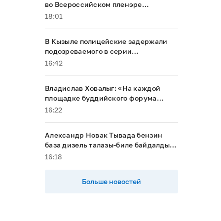
во Всероссийском пленэре
акварелистов в Ханты-Мансийске
18:01
В Кызыле полицейские задержали
подозреваемого в серии
мошенничеств
16:42
Владислав Ховалыг: «На каждой
площадке буддийского форума
будет обеспечен строгий контроль
16:22
порядка»
Александр Новак Тывада бензин
база дизель талазы-биле байдалды
хыналдада алган
16:18
Больше новостей