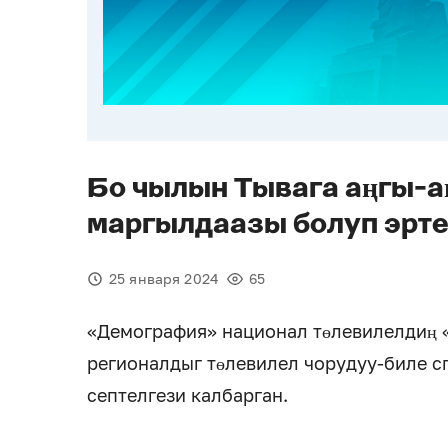
Бо чылын Тывага аңгы-а
маргылдаазы болуп эрт
25 января 2024
65
«Демография» национал төлевилелдиң 
регионалдыг төлевилел чорудуу-биле с
септелгези калбарган.