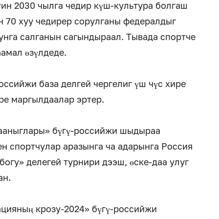
ин 2030 чылга чедир күш-культура болгаш
н 70 хуу чедирер сорулганы федералдыг
нга салганын сагындыраал. Тывада спортче
амал өзүлдеде.
оссийжи база делгей чергелиг үш чүс хире
ре маргылдаалар эртер.
гааныглары» бүгү-российжи шыдыраа
ен спортчулар аразынга ча адарынга Россия
богу» делегей турнири дээш, өске-даа улуг
ан.
ацияның крозу-2024» бүгү-российжи