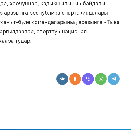
дар, хоочуннар, кадыкшылының байдалы-
р аразынга республика спартакиадалары
ткан өг-бүле командаларының аразынга «Тыва
маргылдаалар, спорттуң национал
хаара тудар.