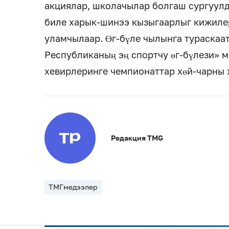
акциялар, школачылар болгаш сургуул
биле харык-шинээ кызыгаарлыг кижиле
уламчылаар. Өг-бүле чылынга тураскаа
Республиканың эң спортчу өг-бүлези» 
хевирлеринге чемпионаттар хөй-чарны 
Редакция TMG
ТМГмедээлер