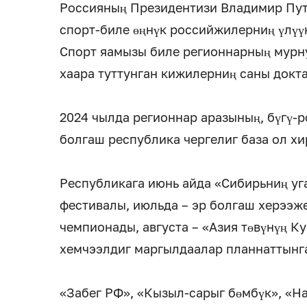
Россияның Президентизи Владимир Пут
спорт-биле өңнүк российжилерниң үлүү
Спорт яамызы биле регионнарның мурну
хаара туттунган кижилерниң саны докта
2024 чылда регионнар аразының, бүгү-р
болгаш республика чергелиг база ол хи
Республикага июнь айда «Сибирьниң у
фестивалы, июльда – эр болгаш херээж
чемпионады, августа – «Азия төвүнүң Ку
хемчээлдиг маргылдаалар планнаттынг
«Забег РФ», «Кызыл-сарыг бөмбүк», «Н