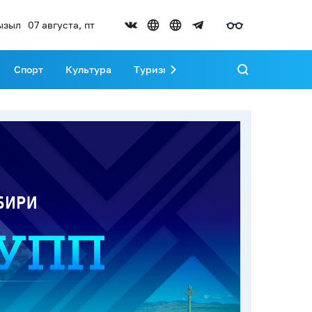
ызыл
07 августа, пт
Спорт
Культура
Туризм
Развитие Тувы
Реда