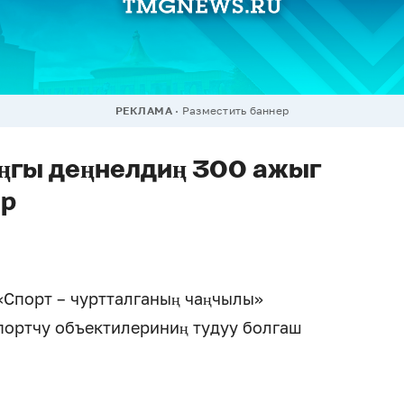
РЕКЛАМА
Разместить баннер
ңгы деңнелдиң 300 ажыг
ер
«Спорт – чуртталганың чаңчылы»
портчу объектилериниң тудуу болгаш