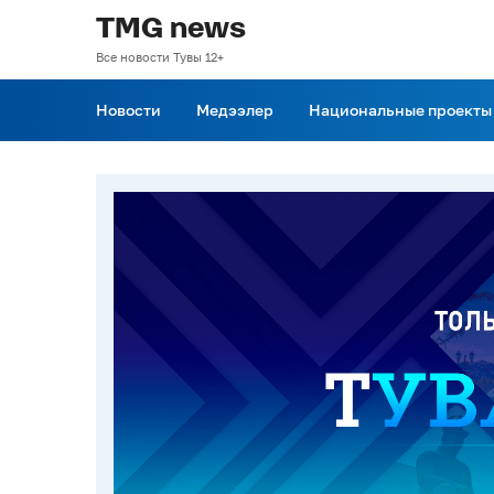
TMG news
Все новости Тувы 12+
Новости
Медээлер
Национальные проекты