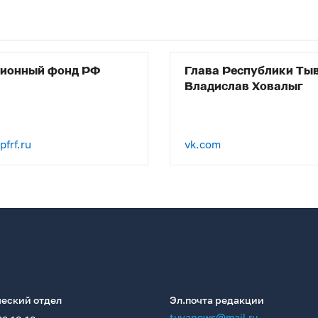
сионный фонд РФ
Глава Республики Ты
Владислав Ховалыг
frf.ru
vk.com
еский отдел
Эл.почта редакции
tuvanews@mail.ru