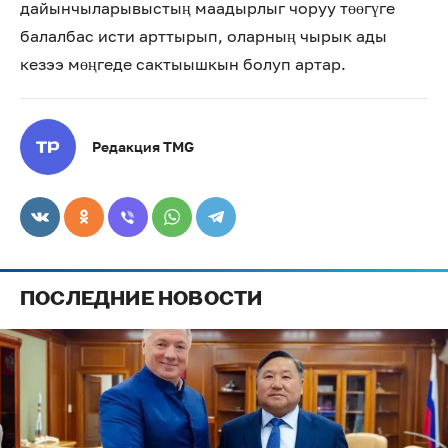
дайынчыларывыстың маадырлыг чоруу төөгүге
балалбас исти арттырып, оларның чырык ады
кезээ мөңгеде сактыышкын болуп артар.
Редакция TMG
ПОСЛЕДНИЕ НОВОСТИ