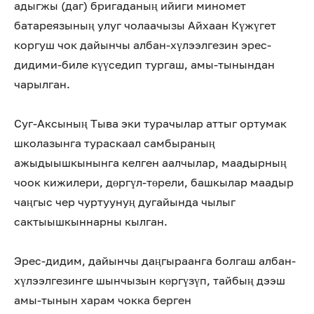
адыгжы (даг) бригаданың ийиги миномет
батареязының улуг чолаачызы Айхаан Күжүгет
коргуш чок дайынчы албан-хүлээлгезин эрес-
дидими-биле күүседип тургаш, амы-тынындан
чарылган.
Суг-Аксының Тыва эки турачылар аттыг ортумак
школазынга тураскаал самбыраның
ажыдыышкынынга келген аалчылар, маадырның
чоок кижилери, дөргүл-төрели, башкылар маадыр
чаңгыс чер чуртуунуң дугайында чылыг
сактыышкыннарны кылган.
Эрес-дидим, дайынчы даңгыраанга болгаш албан-
хүлээлгезинге шынчызын көргүзүп, тайбың дээш
амы-тынын харам чокка берген