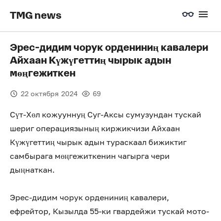
TMG news
Эрес-дидим чорук ордениниң кавалери
Айхаан Күжүгеттиң чырык адын
мөңгежиткен
22 октября 2024
69
Сүт-Хөл кожууннуң Суг-Аксы сумузундан тускай
шериг операциязының киржикчизи Айхаан
Күжүгеттиң чырык адын тураскаал бижиктиг
самбырага мөңгежиткенин чагырга чери
дыңнаткан.
Эрес-дидим чорук ордениниң кавалери,
ефрейтор, Кызылда 55-ки гвардейжи тускай мото-