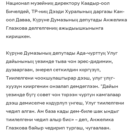
Национал музейниң директору Каадыр-оол
Бичелдей, ТР-ниң Дээди Хуралының даргазы Кан-
оол Даваа, Күрүне Думазының депутады Анжелика
Глазкова делгелгениң ажыдыышкынынга
киришкен.
Күрүне Думазының депутады Ада-чурттуң Улуг
дайынының үезинде тыва чон эрес-дидимин,
дузааргаан, энерел сеткилдин көргүзүп,
Тиилелгени чоокшулаштырар дээш, улуг үлүг-
хуузун кииргенин онзалап демдеглээн. "Дайын
үезинде бүгү совет чон төрээн чуртун камгалаар
дээш демиселче көдүрлүп үнгеш, Улуг тиилелгени
чедип алган. Ам база кады дем-биле шак ындыг
тиилелгени чедип алыр бис» – деп, Анжелика
Глазкова байыр чедирип тургаш, чугаалаан.