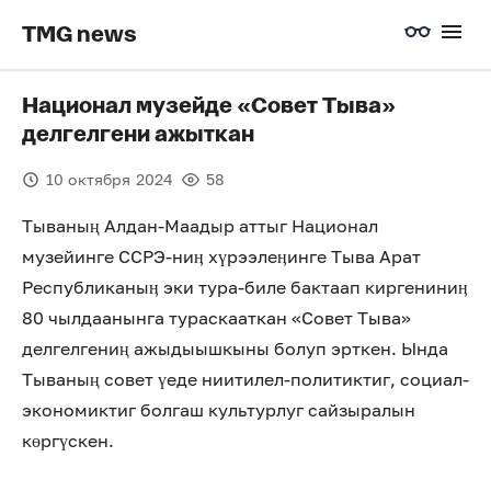
TMG news
Национал музейде «Совет Тыва»
делгелгени ажыткан
10 октября 2024
58
Тываның Алдан-Маадыр аттыг Национал
музейинге ССРЭ-ниӊ хүрээлеӊинге Тыва Арат
Республиканыӊ эки тура-биле бактаап киргениниӊ
80 чылдаанынга тураскааткан «Совет Тыва»
делгелгениң ажыдыышкыны болуп эрткен. Ында
Тываның совет үеде ниитилел-политиктиг, социал-
экономиктиг болгаш культурлуг сайзыралын
көргүскен.