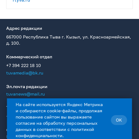
Адрес редакции
667000 Республика Тыва г. Кызыл, ул. Красноармейская,
д. 100.
Коммерческий отдел
+7 394 222 18 10
tuvamedia@bk.ru
Эл.почта редакции
tuvanews@mail.ru
На сайте используется Яндекс Метрика
Телефон редакции
и собираются cookie-файлы, продолжая
+7 394 223 36 19
пользование сайтом вы выражаете
OK
согласие на
обработку персональных
данных
в соответствии с
политикой
Сетевое издание Информационное агентство «ТуваМедиаГрупп»
конфиденциальности
.
зарегистрировано в качестве СМИ в Федеральной службе по