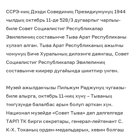
ССРЭ-ниң Дээди Совединиң Президиумунуң 1944
чылдың октябрь 11-де 528/3 дугаарлыг чарлыы-
биле Совет Социалистиг Республикалар
Эвилелиниң составынче Тыва Арат Республиканы
хүлээп алган. Тыва Арат Республиканың ажылчы
чонунуң Биче Хуралының дилээнге даянгаш, Совет
Социалистиг Республикалар Эвилелиниң
составынче киирер дугайында шиитпир үнген.
Музей ажылдакчызы Пильжум Раджунуң чугаазы-
биле алырга, октябрь 11-ниң хүнү – Тываның
төөгүзүнде балалбас арын болуп арткан хүн.
Национал музейде «Совет Тыва» деп делгелгеде
ТАРП ТК бирги секретары, генерал-лейтенант С.
К-Х. Токаның орден-медальдарын, хевин болгаш