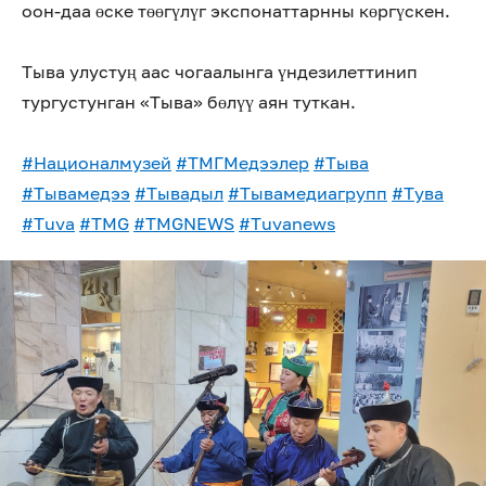
оон-даа өске төөгүлүг экспонаттарнны көргүскен.
Тыва улустуң аас чогаалынга үндезилеттинип
тургустунган «Тыва» бөлүү аян туткан.
#Националмузей
#ТМГМедээлер
#Тыва
#Тывамедээ
#Тывадыл
#Тывамедиагрупп
#Тува
#Tuva
#TMG
#TMGNEWS
#Tuvanews