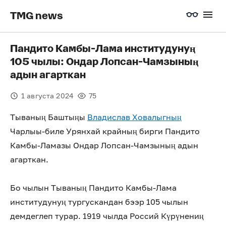
TMG news
Пандито Камбы-Лама институдунуң
105 чылы: Ондар Лопсан-Чамзының
адын агарткан
1 августа 2024
75
Тываның Баштыңы
Владислав Ховалыгның
Чарлыы-биле Урянхай крайның бирги Пандито
Камбы-Ламазы Ондар Лопсан-Чамзының адын
агарткан.
Бо чылын Тываның Пандито Камбы-Лама
институдунуң тургускандан бээр 105 чылын
демдеглеп турар. 1919 чылда Россий Күрүнениң