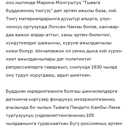
ооң иштинде Марина Монгуштуң "Тывага
буддизмниң төөгүзү" деп эртем ажылы база, хөй.
Төөгү материалдарынга дүүштүр алырга, улус-
чоннуң ортузунда Лопсан-Чамзы болза, канчаар-
даа аажок алдар-аттыг, ханы эртем-билиглиг,
хүндүткелдиг шажынчы, күрүне ажылдакчызы
кижи болур. Ынчалзажок ол үениң дыка хөй хүрээ-
хиит ажылдакчылары дег политиктиг
репрессияларга таваржып, сөөлүнде 1930 чылда
ону тудуп хоругдааш, адып шииткен.
Буддизм өөредилгезинге болгаш шинчилелдерге
деткимче көргүзер фондунуң өмээржилгезиниң
ачызында бо чылын Тывага Пандито Камбы-Лама
тургузуунуң үндезилеттингениниң 105
чылдаанынга тураскааткан Бүгү-россияның эртем-