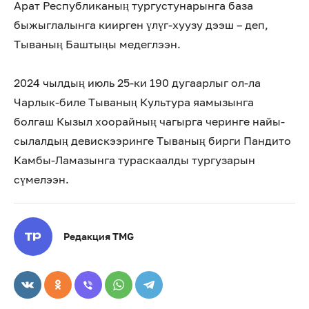
Арат Республиканың тургустунарынга база
быжыглалынга киирген үлүг-хуузу дээш – деп,
Тываның Баштыңы медеглээн.
2024 чылдың июль 25-ки 190 дугаарлыг ол-ла
Чарлык-биле Тываның Культура яамызынга
болгаш Кызыл хоорайның чагырга черинге найы-
сылалдың девискээринге Тываның бирги Пандито
Камбы-Ламазынга тураскаалды тургузарын
сүмелээн.
Редакция TMG