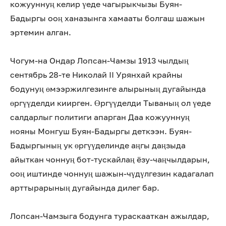
кожууннуң келир үеде чагырыкчызы Буян-
Бадыргы ооң ханазынга хамааты болгаш шажын
эртемин алган.
Чогум-на Ондар Лопсан-Чамзы 1913 чылдың
сентябрь 28-те Николай II Урянхай крайны
бодунуң өмээржилгезинге алырының дугайында
өргүүделди киирген. Өргүүделди Тываның ол үеде
салдарлыг политиги апарган Даа кожууннуң
нояны Монгуш Буян-Бадыргы деткээн. Буян-
Бадыргының ук өргүүделинде аңгы даңзыда
айыткан чоннуң бот-тускайлаң ёзу-чаңчылдарын,
ооң иштинде чоннуң шажын-чүдүлгезин кадагалап
арттырарының дугайында дилег бар.
Лопсан-Чамзыга бодунга тураскааткан ажылдар,