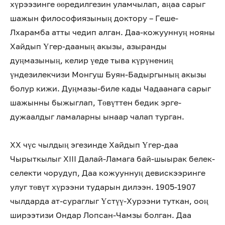
хүрээзинге өөредилгезин уламчылап, аңаа сарыг
шажын философиязының доктору – Геше-
Лхарамба атты чедип алган. Даа-кожууннуң нояны
Хайдып Үгер-дааның акызы, азыранды
дуңмазының, келир үеде тыва күрүнениң
үндезилекчизи Монгуш Буян-Бадыргының акызы
болур кижи. Дуңмазы-биле кады Чадаанага сарыг
шажынны быжыглап, Төвүттен бедик эрге-
дужаалдыг ламаларны ынаар чалап турган.
XX чүс чылдың эгезинде Хайдып Үгер-даа
Чырыткылыг XIII Далай-Ламага бай-шыырак белек-
селекти чорудуп, Даа кожууннуң девискээринге
улуг төвүт хүрээни тударын дилээн. 1905-1907
чылдарда ат-сураглыг Үстүү-Хурээни туткан, ооң
ширээтизи Ондар Лопсан-Чамзы болган. Даа