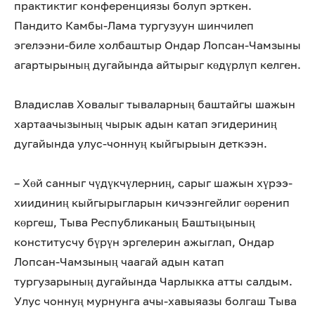
практиктиг конференциязы болуп эрткен.
Пандито Камбы-Лама тургузуун шинчилеп
эгелээни-биле холбаштыр Ондар Лопсан-Чамзыны
агартырының дугайында айтырыг көдүрлүп келген.
Владислав Ховалыг тываларның баштайгы шажын
хартаачызының чырык адын катап эгидериниң
дугайында улус-чоннуң кыйгырыын деткээн.
– Хөй санныг чүдүкчүлерниң, сарыг шажын хүрээ-
хиидиниң кыйгырыгларын кичээнгейлиг өөренип
көргеш, Тыва Республиканың Баштыңының
конститусчу бүрүн эргелерин ажыглап, Ондар
Лопсан-Чамзының чаагай адын катап
тургузарының дугайында Чарлыкка атты салдым.
Улус чоннуң мурнунга ачы-хавыяазы болгаш Тыва