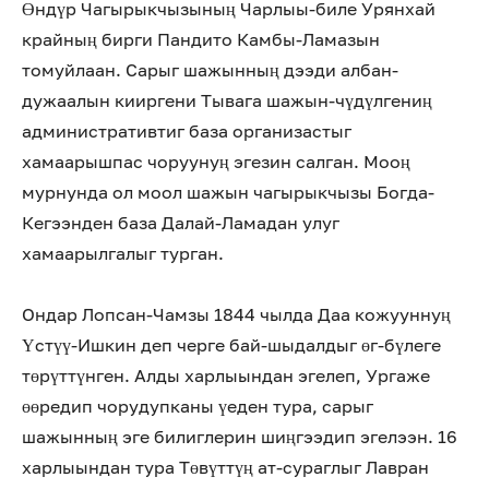
Өндүр Чагырыкчызының Чарлыы-биле Урянхай
крайның бирги Пандито Камбы-Ламазын
томуйлаан. Сарыг шажынның дээди албан-
дужаалын кииргени Тывага шажын-чүдүлгениң
административтиг база организастыг
хамаарышпас чоруунуң эгезин салган. Мооң
мурнунда ол моол шажын чагырыкчызы Богда-
Кегээнден база Далай-Ламадан улуг
хамаарылгалыг турган.
Ондар Лопсан-Чамзы 1844 чылда Даа кожууннуң
Үстүү-Ишкин деп черге бай-шыдалдыг өг-бүлеге
төрүттүнген. Алды харлыындан эгелеп, Ургаже
өөредип чорудупканы үеден тура, сарыг
шажынның эге билиглерин шиңгээдип эгелээн. 16
харлыындан тура Төвүттүң ат-сураглыг Лавран