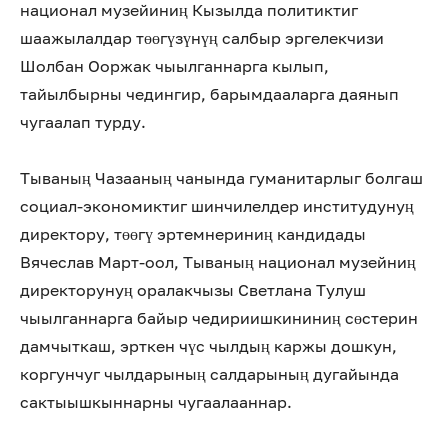
национал музейиниң Кызылда политиктиг
шаажылалдар төөгүзүнүң салбыр эргелекчизи
Шолбан Ооржак чыылганнарга кылып,
тайылбырны чедингир, барымдааларга даянып
чугаалап турду.
Тываның Чазааның чанында гуманитарлыг болгаш
социал-экономиктиг шинчилелдер институдунуң
директору, төөгү эртемнериниң кандидады
Вячеслав Март-оол, Тываның национал музейниң
директорунуң оралакчызы Светлана Тулуш
чыылганнарга байыр чедириишкининиң сөстерин
дамчыткаш, эрткен чүс чылдың каржы дошкун,
коргунчуг чылдарының салдарының дугайында
сактыышкыннарны чугаалааннар.