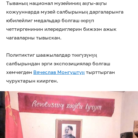
Тываның национал музейиниң аңгы-аңгы
кожууннарда музей салбырының даргаларынга
юбилейлиг медальдар болгаш өөрүп
четтиргенинин илередиглерин бижээн ажык
чагааларны тывыскан.
Политиктиг шаажылалдар төөгүзүнүң
салбырындан эрги экспозициялар болгаш
хемчегден
Вячеслав Монгуштуң
тырттырган
чуруктарын киирген.