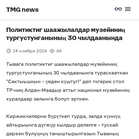
TMG news
Политиктиг шаажылалдар музейиниң
тургустунганының 30 чылдаанында
14 ноября 2024
64
Тывага политиктиг шаажылалдар музейиниң
тургустунганының 30 чылдаанынга тураскааткан
"Сактыышкын – үеден күштуг!" деп төгерик стол
ТР-ниң Алдан-Маадыр аттыг национал музейиниң
хуралдаар залынга болуп эрткен.
Киржикчилерни бүрүткеп турда, залда хүннүң
айтырыынга дүгжүр кылдыр делелге – тускай
дерээн булуңнуң таныштырылгазын Тываның