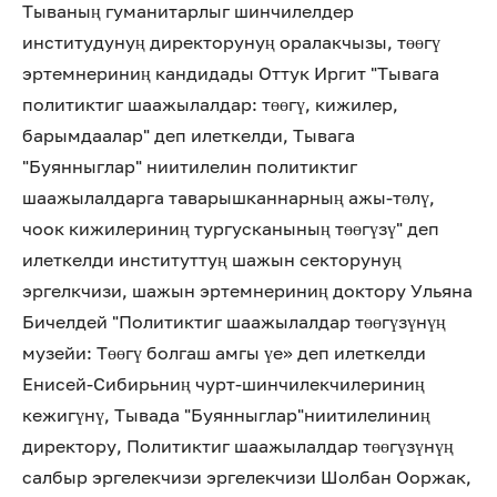
Тываның гуманитарлыг шинчилелдер
институдунуң директорунуң оралакчызы, төөгү
эртемнериниң кандидады Оттук Иргит "Тывага
политиктиг шаажылалдар: төөгү, кижилер,
барымдаалар" деп илеткелди, Тывага
"Буянныглар" ниитилелин политиктиг
шаажылалдарга таварышканнарның ажы-төлү,
чоок кижилериниң тургусканының төөгүзү" деп
илеткелди институттуң шажын секторунуң
эргелкчизи, шажын эртемнериниң доктору Ульяна
Бичелдей "Политиктиг шаажылалдар төөгүзүнүң
музейи: Төөгү болгаш амгы үе» деп илеткелди
Енисей-Сибирьниң чурт-шинчилекчилериниң
кежигүнү, Тывада "Буянныглар"ниитилелиниң
директору, Политиктиг шаажылалдар төөгүзүнүң
салбыр эргелекчизи эргелекчизи Шолбан Ооржак,