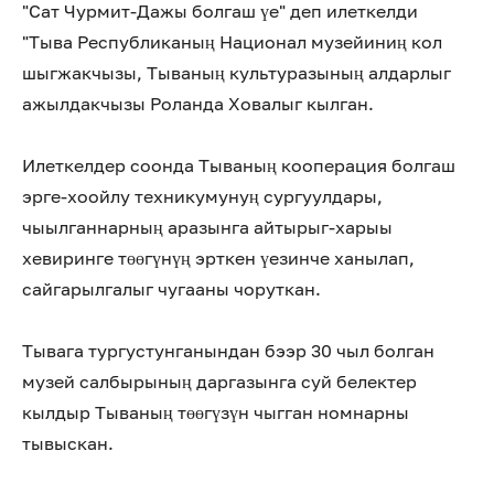
"Сат Чурмит-Дажы болгаш үе" деп илеткелди
"Тыва Республиканың Национал музейиниң кол
шыгжакчызы, Тываның культуразының алдарлыг
ажылдакчызы Роланда Ховалыг кылган.
Илеткелдер соонда Тываның кооперация болгаш
эрге-хоойлу техникумунуң сургуулдары,
чыылганнарның аразынга айтырыг-харыы
хевиринге төөгүнүң эрткен үезинче ханылап,
сайгарылгалыг чугааны чоруткан.
Тывага тургустунганындан бээр 30 чыл болган
музей салбырының даргазынга суй белектер
кылдыр Тываның төөгүзүн чыгган номнарны
тывыскан.