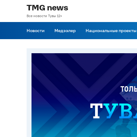
TMG news
Все новости Тувы 12+
Новости
Медээлер
Национальные проекты