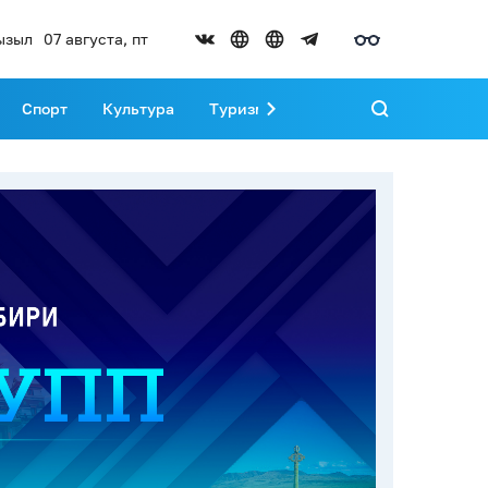
ызыл
07 августа, пт
Спорт
Культура
Туризм
Развитие Тувы
Реда