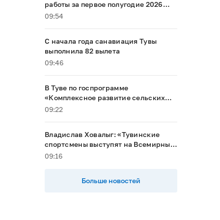
работы за первое полугодие 2026
года
09:54
С начала года санавиация Тувы
выполнила 82 вылета
09:46
В Туве по госпрограмме
«Комплексное развитие сельских
территорий» строят два объекта
09:22
Владислав Ховалыг: «Тувинские
спортсмены выступят на Всемирных
играх кочевников в Кыргызстане»
09:16
Больше новостей