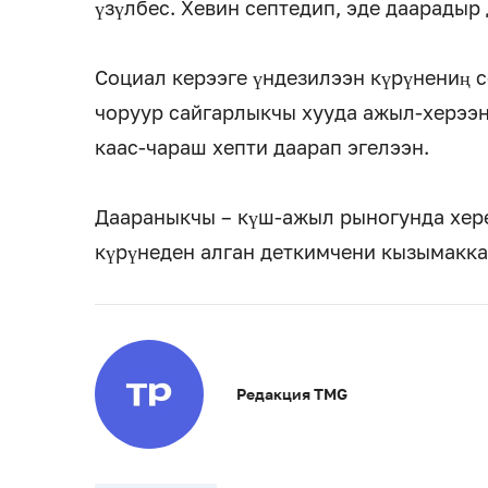
үзүлбес. Хевин септедип, эде даарадыр 
Социал керээге үндезилээн күрүнениң 
чоруур сайгарлыкчы хууда ажыл-херээн
каас-чараш хепти даарап эгелээн.
Даараныкчы – күш-ажыл рыногунда хер
күрүнеден алган деткимчени кызымакка
Редакция TMG