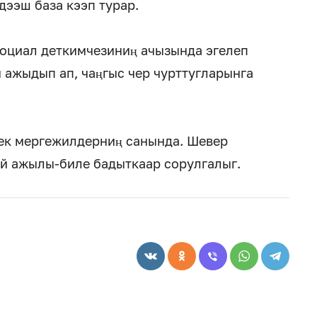
дээш база кээп турар.
социал деткимчезиниң ачызында эгелеп
 ажыдып ап, чаңгыс чер чурттугларынга
ек мергежилдерниң санында. Шевер
й ажылы-биле бадыткаар сорулгалыг.