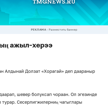
РЕКЛАМА
Разместить баннер
ың ажыл-херээ
ан Алдынай Долзат «Хорагай» деп даараныр
даарап, шевер болуксап чораан. Ол эгезинде
п турар. Сесерлигжилерниң чагыглары