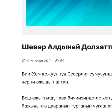
Шевер Алдынай Долзатт
9 января 2024
59
Бии-Хем кожууннуң Сесерлиг сумузунд
черни ажыдып алган.
Беш ажы-төлдүг ава бичиизинде-ле хеп 
бажыңынга дааранып турганын чугаала