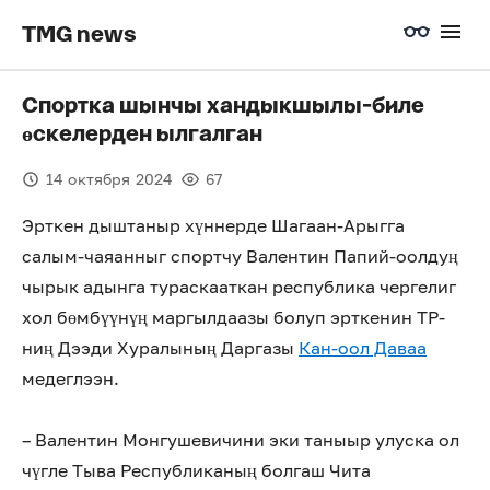
TMG news
Спортка шынчы хандыкшылы-биле
өскелерден ылгалган
14 октября 2024
67
Эрткен дыштаныр хүннерде Шагаан-Арыгга
салым-чаяанныг спортчу Валентин Папий-оолдуң
чырык адынга тураскааткан республика чергелиг
хол бөмбүүнүң маргылдаазы болуп эрткенин ТР-
ниң Дээди Хуралының Даргазы
Кан-оол Даваа
медеглээн.
– Валентин Монгушевичини эки таныыр улуска ол
чүгле Тыва Республиканың болгаш Чита