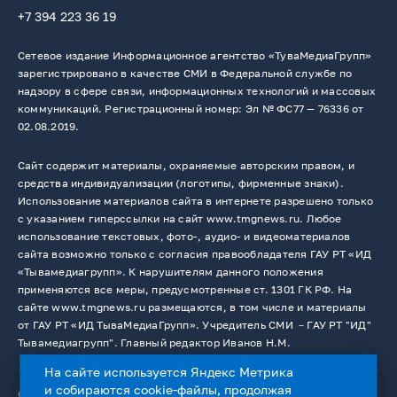
+7 394 223 36 19
Сетевое издание Информационное агентство «ТуваМедиаГрупп»
зарегистрировано в качестве СМИ в Федеральной службе по
надзору в сфере связи, информационных технологий и массовых
коммуникаций. Регистрационный номер: Эл № ФС77 — 76336 от
02.08.2019.
Сайт содержит материалы, охраняемые авторским правом, и
средства индивидуализации (логотипы, фирменные знаки).
Использование материалов сайта в интернете разрешено только
с указанием гиперссылки на сайт www.tmgnews.ru. Любое
использование текстовых, фото-, аудио- и видеоматериалов
сайта возможно только с согласия правообладателя ГАУ РТ «ИД
«Тывамедиагрупп». К нарушителям данного положения
применяются все меры, предусмотренные ст. 1301 ГК РФ. На
сайте www.tmgnews.ru размещаются, в том числе и материалы
от ГАУ РТ «ИД ТываМедиаГрупп». Учредитель СМИ －ГАУ РТ "ИД"
Тывамедиагрупп". Главный редактор Иванов Н.М.
На сайте используется Яндекс Метрика
и собираются cookie-файлы, продолжая
© 2026. Все права защищены.
12+