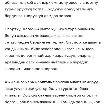
облазының хөй дакпыр чемпиону эвес, а спортчу
тура-соруктуң болгаш бодунуң сонуургалынга
бердинген чоруктуң демдээ чораан.
Спортчу Шагаан-Арыгга күш-культура башкызы
болуп ажылдап чорааш, ажылынга сагыш-
сеткилинден бердинген турган. Ол спортка шынчы
хандыкшылы-биле өскелерден ылгалып, ынаар
өөреникчилерни чайгаар хаара тудуп, оларның
аразындан салым-чаяанныгларны илередип,
өөредип-кижизидип чораан.
Ажылынга харыысалгалыг болгаш ылаптыг чоруу
өске улуска эки үлегер болуп турганын база
утпаалы. Ооң хөй санныг өөреникчилери спортту
болгаш ооң башкылаашкынын амыдыралының кол