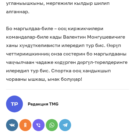
угланыышкыны, мергежили кылдыр шилип
алганнар.
Бо маргылдаа-биле – ооң киржикчилери
командалар-биле кады Валентин Монгушевичиге
ханы хүндүткеливисти илередип тур бис. Өөрүп
четтириишкинниң онза сөстерин бо маргылдааны
чаңчылчаан чадаже көдүрген дөргүл-төрелдеринге
илередип тур бис. Спортка ооң хандыкшып
чорааны ышкаш, ынак болуңар!
Редакция TMG