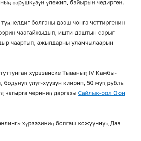
ың өөрүшкүзүн үлежип, байырын чедирген.
 туңнелдиг болганы дээш чонга четтиргенин
кээрин чаагайжыдып, ишти-даштын сарыг
дыр чаартып, ажылдарны уламчылаарын
 туттунган хүрээвиске Тываның IV Камбы-
 бодунуң үлүг-хуузун киирип, 50 муң рубль
уң чагырга чериниң даргазы
Сайлык-оол Оюн
енлинг» хүрээзиниң болгаш кожууннуң Даа