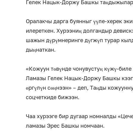
Гелек Нацык-Доржу Башкы таңдыжыларн
Оралакчы дарга буянныг үүле-херек эки
илереткен. Хурээниң долгандыр девис
шажын дүрүмнеринге дүгжүп турар кыл
дыңнаткан.
«Кожуун төвүнде чонувустуң күжү-биле
Ламазы Гелек Нацык-Доржу Башкы кээп,
өргүлүн сөңнээн» – деп, Таңды кожуунн
соцчеткиде бижээн.
Чаа хурээге бир дугаар номналды «Цеч
ламазы Эрес Башкы номчаан.