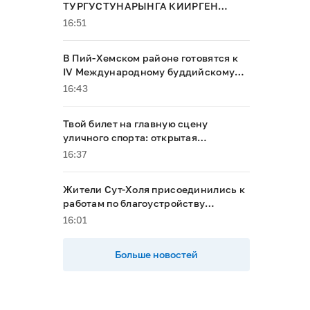
ТУРГУСТУНАРЫНГА КИИРГЕН
ҮЛҮҮМ
16:51
В Пий-Хемском районе готовятся к
IV Международному буддийскому
форуму
16:43
Твой билет на главную сцену
уличного спорта: открытая
квалификация «КАРДО» ждет
16:37
райдеров и спортсменов из
Республики Тыва
Жители Сут-Холя присоединились к
работам по благоустройству
территории «Устуу-Хурээ»
16:01
Больше новостей