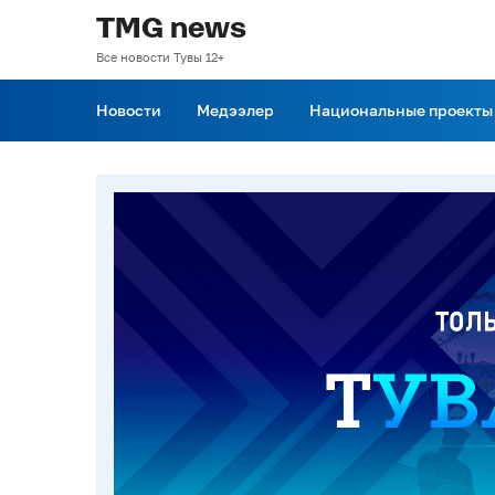
TMG news
Все новости Тувы 12+
Новости
Медээлер
Национальные проекты