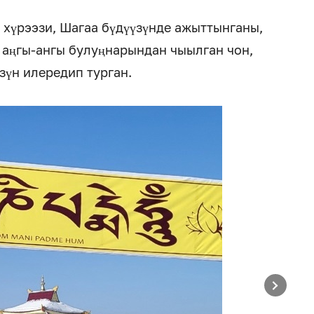
 хүрээзи, Шагаа бүдүүзүнде ажыттынганы,
 аңгы-ангы булуңнарындан чыылган чон,
зүн илередип турган.