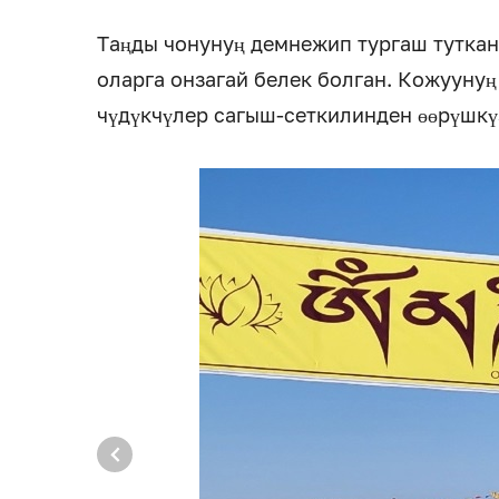
Таңды чонунуң демнежип тургаш туткан
оларга онзагай белек болган. Кожуунуң
чүдүкчүлер сагыш-сеткилинден өөрүшкү