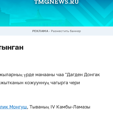
РЕКЛАМА
Разместить баннер
тынган
жыларның үрде манааны чаа "Дагден Донгак
ажытканын кожууннуң чагырга чери
лик Монгуш
, Тываның IV Камбы-Ламазы