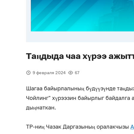
Таңдыда чаа хүрээ ажыт
9 февраля 2024
67
Шагаа байырлалының бүдүүзүнде таңды
Чойлинг" хүрээзин байырлыг байдалга 
дыңнаткан.
ТР-ниң Чазак Даргазының оралакчызы
А