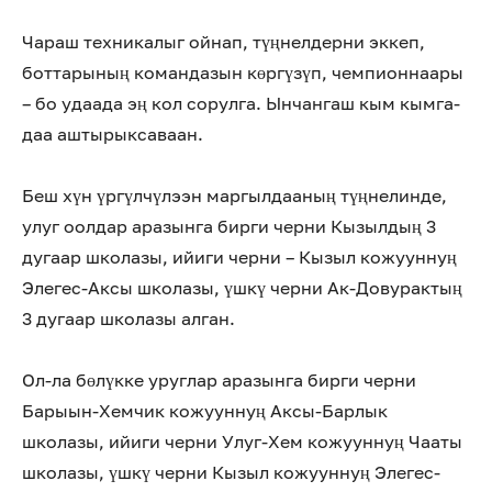
Чараш техникалыг ойнап, түңнелдерни эккеп,
боттарының командазын көргүзүп, чемпионнаары
– бо удаада эң кол сорулга. Ынчангаш кым кымга-
даа аштырыксаваан.
Беш хүн үргүлчүлээн маргылдааның түңнелинде,
улуг оолдар аразынга бирги черни Кызылдың 3
дугаар школазы, ийиги черни – Кызыл кожууннуң
Элегес-Аксы школазы, үшкү черни Ак-Довурактың
3 дугаар школазы алган.
Ол-ла бөлүкке уруглар аразынга бирги черни
Барыын-Хемчик кожууннуң Аксы-Барлык
школазы, ийиги черни Улуг-Хем кожууннуң Чааты
школазы, үшкү черни Кызыл кожууннуң Элегес-