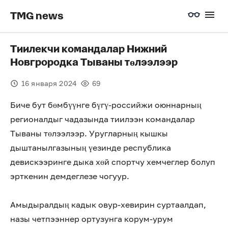
TMG news
Тиилекчи командалар Нижний
Новгрородка Тываны төлээлээр
16 января 2024
69
Биче бут бөмбүүнге бүгү-российжи оюннарның
регионалдыг чадазында тиилээн командалар
Тываны төлээлээр. Уругларның кышкы
дыштанылгазының үезинде республика
девискээринге дыка хөй спортчу хемчеглер болуп
эрткенин демдеглезе чогуур.
Амыдыралдың кадык овур-хевирин суртаалдап,
назы четпээннер ортузунга корум-урум