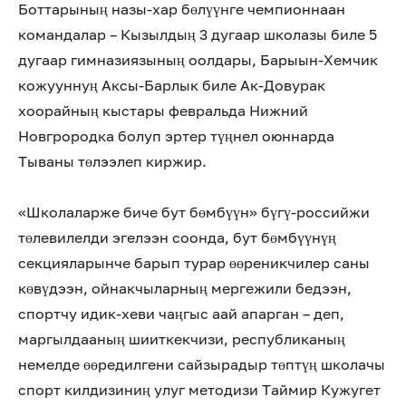
Боттарының назы-хар бөлүүнге чемпионнаан
командалар – Кызылдың 3 дугаар школазы биле 5
дугаар гимназиязының оолдары, Барыын-Хемчик
кожууннуң Аксы-Барлык биле Ак-Довурак
хоорайның кыстары февральда Нижний
Новгрородка болуп эртер түңнел оюннарда
Тываны төлээлеп киржир.
«Школаларже биче бут бөмбүүн» бүгү-российжи
төлевилелди эгелээн соонда, бут бөмбүүнүң
секцияларынче барып турар өөреникчилер саны
көвүдээн, ойнакчыларның мергежили бедээн,
спортчу идик-хеви чаңгыс аай апарган – деп,
маргылдааның шииткекчизи, республиканың
немелде өөредилгени сайзырадыр төптүң школачы
спорт килдизиниң улуг методизи Таймир Кужугет