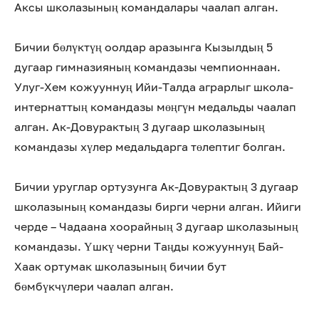
Аксы школазының командалары чаалап алган.
Бичии бөлүктүң оолдар аразынга Кызылдың 5
дугаар гимназияның командазы чемпионнаан.
Улуг-Хем кожууннуң Ийи-Талда аграрлыг школа-
интернаттың командазы мөңгүн медальды чаалап
алган. Ак-Довурактың 3 дугаар школазының
командазы хүлер медальдарга төлептиг болган.
Бичии уруглар ортузунга Ак-Довурактың 3 дугаар
школазының командазы бирги черни алган. Ийиги
черде – Чадаана хоорайның 3 дугаар школазының
командазы. Үшкү черни Таңды кожууннуң Бай-
Хаак ортумак школазының бичии бут
бөмбүкчүлери чаалап алган.