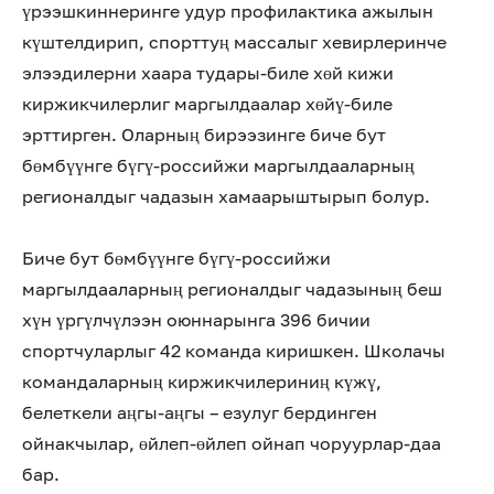
үрээшкиннеринге удур профилактика ажылын
күштелдирип, спорттуң массалыг хевирлеринче
элээдилерни хаара тудары-биле хөй кижи
киржикчилерлиг маргылдаалар хөйү-биле
эрттирген. Оларның бирээзинге биче бут
бөмбүүнге бүгү-российжи маргылдааларның
регионалдыг чадазын хамаарыштырып болур.
Биче бут бөмбүүнге бүгү-российжи
маргылдааларның регионалдыг чадазының беш
хүн үргүлчүлээн оюннарынга 396 бичии
спортчуларлыг 42 команда киришкен. Школачы
командаларның киржикчилериниң күжү,
белеткели аңгы-аңгы – езулуг бердинген
ойнакчылар, өйлеп-өйлеп ойнап чоруурлар-даа
бар.