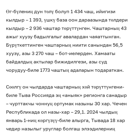
Өг-бүлениң дун төлү болуп 1 434 чаш, ийигизи
кылдыр – 1 393, үшкү база оон дараазында төлдери
кылдыр – 2 936 чаштар төрүттүнген. Чаштарның 43
ажыг хуузу бадылгалыг авалардан чаяаттынган.
Бүрүткеттинген чаштарның ниити санындан 56,5
хуузу, азы 3 270 чаш – бот-иелерден. Хамааты
байдалдың актылар бижидилгези, азы суд
чорудуу-биле 1773 чаштың адаларын тодараткан.
Сөөлгү он чылдарда чаштарның хөй төрүттүнгени-
биле Тыва Россияда эң «аныяк» регионга санадыр
– чурттакчы чоннуң ортумак назыны 30 хар. Чечен
Республикада ол назы-хар – 29,1. 2024 чылдың
январь 1-ниң көргүзүү-биле алырга, Тывада 18 хар
чедир назылыг уруглар болгаш элээдилерниң