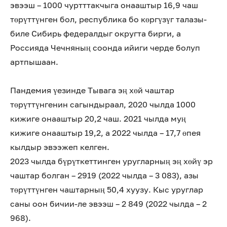
эвээш – 1000 чуртттакчыга онааштыр 16,9 чаш
төрүттүнген бол, республика бо көргүзүг талазы-
биле Сибирь федералдыг округта бирги, а
Россияда Чечняның соонда ийиги черде болуп
артпышаан.
Пандемия үезинде Тывага эң хөй чаштар
төрүттүнгенин сагындыраал, 2020 чылда 1000
кижиге онааштыр 20,2 чаш. 2021 чылда муң
кижиге онааштыр 19,2, а 2022 чылда – 17,7 өпея
кылдыр эвээжеп келген.
2023 чылда бүрүткеттинген уругларның эң хөйү эр
чаштар болган – 2919 (2022 чылда – 3 083), азы
төрүттүнген чаштарның 50,4 хуузу. Кыс уруглар
саны оон бичии-ле эвээш – 2 849 (2022 чылда – 2
968).