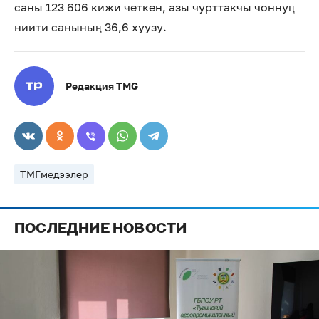
саны 123 606 кижи четкен, азы чурттакчы чоннуң
ниити санының 36,6 хуузу.
Редакция TMG
ТМГмедээлер
ПОСЛЕДНИЕ НОВОСТИ