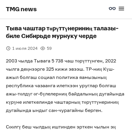
TMG news
Тыва чаштар төрүттүнериниң талазы-
биле Сибирьде мурнуку черде
1 июля 2024
59
2003 чылда Тывага 5 738 чаш төрүттүнген, 2022
чылга деңнээрге 325 кижи эвээш. ТР-ниң Күш-
ажыл болгаш социал политика яамызының
республика чазаанга илеткээн уруглар болгаш
ажы-төлдүг өг-бүлелерниң байдалының дугайында
күрүне илеткелинде чаштарның төрүттүнериниң
дугайында ындыг сан-чурагайны берген.
Сөөлгү беш чылдың иштинден эрткен чылын эң