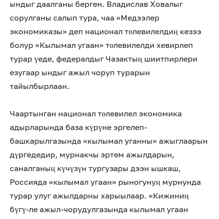
ындыг даалганы берген. Владислав Ховалыг
сорулганы салып тура, чаа «Медээлер
экономиказы» деп национал төлевилелдиң кезээ
болур «Кылымал угаан» төлевилелди хевирлеп
турар үеде, федералдыг Чазактың шиитпирлери
езугаар ындыг ажыл чоруп турарын
тайылбырлаан.
Чаартынган национал төлевилел экономика
адырларында база күрүне эргелеп-
башкарылгазында «кылымал уганны» ажыглаарын
дүргедедир, мурнакчы эртем ажылдарын,
саналганың күчүзүн тургузары дээн ышкаш,
Россияда «кылымал угаан» рыногунуң мурнунда
турар улуг ажылдарны харыылаар. «Кижиниң
бүгү-ле ажыл-чорудулгазында кылымал угаан