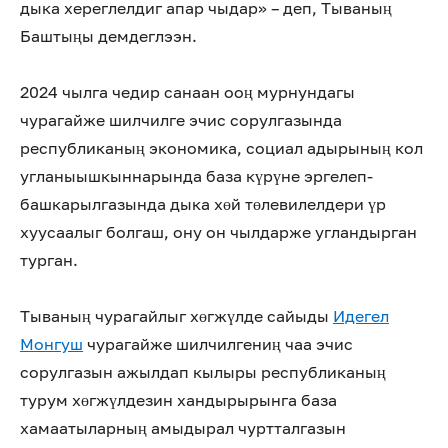
дыка хереглелдиг апар чыдар» – деп, Тываның
Баштыңы демдеглээн.
2024 чылга чедир санаан ооң мурнундагы
чурагайже шилчилге эчис сорулгазында
республиканың экономика, социал адырының кол
угланыышкыннарында база күрүне эргелеп-
башкарылгазында дыка хөй төлевилелдери үр
хуусаалыг болгаш, ону он чылдарже угландырган
турган.
Тываның чурагайлыг хөгжүлде сайыды
Идегел
Монгуш
чурагайже шилчилгениң чаа эчис
сорулгазын ажылдап кылыры республиканың
турум хөгжүлдезин хандырырынга база
хамаатыларның амыдырал чуртталгазын