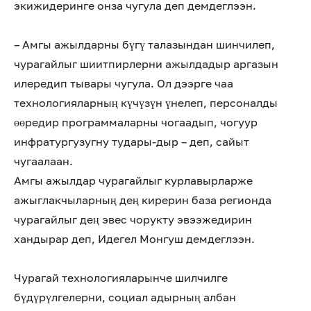
экижидеринге онза чугула деп демдеглээн.
– Амгы ажылдарны бүгү талазындан шинчилеп,
чурагайлыг шиитпирлерни ажылдадыр аргазын
илередип тывары чугула. Ол дээрге чаа
технологияларның күчүзүн үнелеп, персоналды
өөредир программаларны чогаадып, чогуур
инфратургузугну тудары-дыр – деп, сайыт
чугаалаан.
Амгы ажылдар чурагайлыг курлавырларже
ажыглакчыларның дең кирерин база регионда
чурагайлыг дең эвес чорукту эвээжедирин
хандырар деп, Идегел Монгуш демдеглээн.
Чурагай технологияларынче шилчилге
бүдүрүлгелерни, социал адырның албан