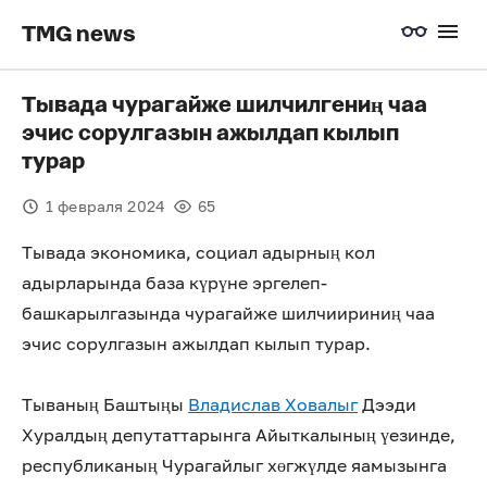
TMG news
Тывада чурагайже шилчилгениң чаа
эчис сорулгазын ажылдап кылып
турар
1 февраля 2024
65
Тывада экономика, социал адырның кол
адырларында база күрүне эргелеп-
башкарылгазында чурагайже шилчиириниң чаа
эчис сорулгазын ажылдап кылып турар.
Тываның Баштыңы
Владислав Ховалыг
Дээди
Хуралдың депутаттарынга Айыткалының үезинде,
республиканың Чурагайлыг хөгжүлде яамызынга