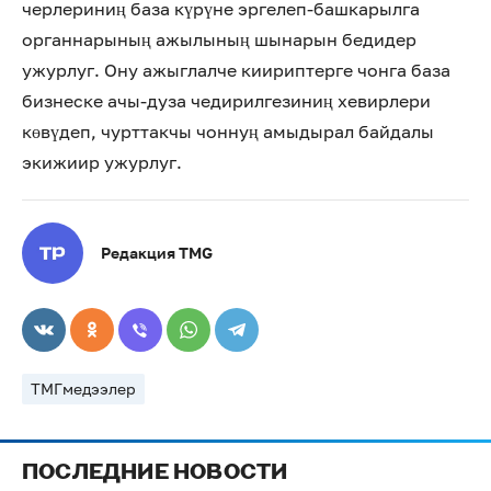
черлериниң база күрүне эргелеп-башкарылга
органнарының ажылының шынарын бедидер
ужурлуг. Ону ажыглалче киириптерге чонга база
бизнеске ачы-дуза чедирилгезиниң хевирлери
көвүдеп, чурттакчы чоннуң амыдырал байдалы
экижиир ужурлуг.
Редакция TMG
ТМГмедээлер
ПОСЛЕДНИЕ НОВОСТИ