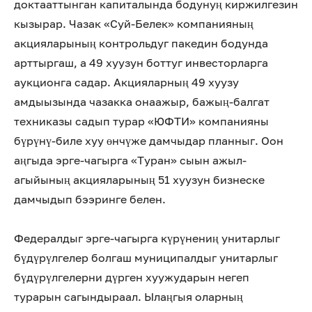
доктааттынган капиталында бодунуң киржилгезин
кызырар. Чазак «Суй-Белек» компанияның
акцияларының контрольдуг пакедин бодунда
арттыргаш, а 49 хуузун боттуг инвесторларга
аукционга садар. Акцияларның 49 хуузу
амдыызында чазакка онаажыр, бажың-балгат
техниказы садып турар «ЮФТИ» компанияны
бүрүнү-биле хуу өнчүже дамчыдар планныг. Оон
аңгыда эрге-чагырга «Туран» сыын ажыл-
агыйының акцияларының 51 хуузун бизнеске
дамчыдып бээринге белен.
Федералдыг эрге-чагырга күрүнениң унитарлыг
бүдүрүлгелер болгаш муниципалдыг унитарлыг
бүдүрүлгелерни дүрген хуужударын негеп
турарын сагындыраал. Ылаңгыя оларның