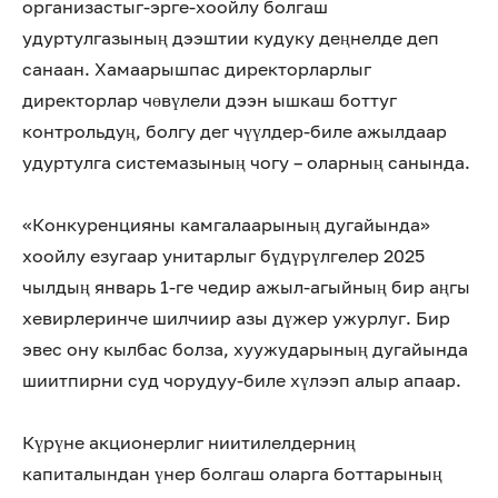
организастыг-эрге-хоойлу болгаш
удуртулгазының дээштии кудуку деңнелде деп
санаан. Хамаарышпас директорларлыг
директорлар чөвүлели дээн ышкаш боттуг
контрольдуң, болгу дег чүүлдер-биле ажылдаар
удуртулга системазының чогу – оларның санында.
«Конкуренцияны камгалаарының дугайында»
хоойлу езугаар унитарлыг бүдүрүлгелер 2025
чылдың январь 1-ге чедир ажыл-агыйның бир аңгы
хевирлеринче шилчиир азы дүжер ужурлуг. Бир
эвес ону кылбас болза, хуужударының дугайында
шиитпирни суд чорудуу-биле хүлээп алыр апаар.
Күрүне акционерлиг ниитилелдерниң
капиталындан үнер болгаш оларга боттарының