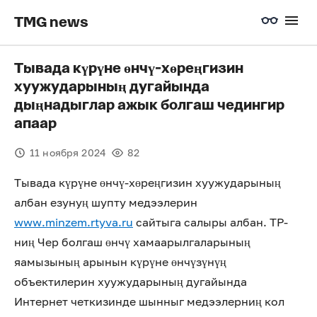
TMG news
Тывада күрүне өнчү-хөреңгизин
хуужударының дугайында
дыңнадыглар ажык болгаш чедингир
апаар
11 ноября 2024
82
Тывада күрүне өнчү-хөреңгизин хуужударының
албан езунуң шупту медээлерин
www.minzem.rtyva.ru
сайтыга салыры албан. ТР-
ниң Чер болгаш өнчү хамаарылгаларының
яамызының арынын күрүне өнчүзүнүң
объектилерин хуужударының дугайында
Интернет четкизинде шынныг медээлерниң кол