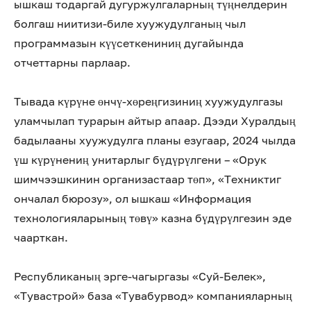
ышкаш тодаргай дугуржулгаларның түңнелдерин
болгаш ниитизи-биле хуужудулганың чыл
программазын күүсеткениниң дугайында
отчеттарны парлаар.
Тывада күрүне өнчү-хөреңгизиниң хуужудулгазы
уламчылап турарын айтыр апаар. Дээди Хуралдың
бадылааны хуужудулга планы езугаар, 2024 чылда
үш күрүнениң унитарлыг бүдүрүлгени – «Орук
шимчээшкинин организастаар төп», «Техниктиг
ончалал бюрозу», ол ышкаш «Информация
технологияларының төвү» казна бүдүрүлгезин эде
чаарткан.
Республиканың эрге-чагыргазы «Суй-Белек»,
«Тувастрой» база «Тувабурвод» компанияларның