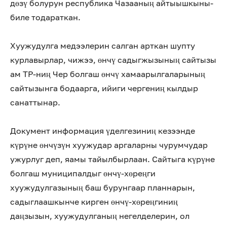
дөзү болурун республика Чазааның айтыышкыны-
биле тодараткан.
Хуужудулга медээлерин салган арткан шупту
курлавырлар, чижээ, өнчү садыгжызының сайтызы
ам ТР-ниң Чер болгаш өнчү хамаарылгаларының
сайтызынга бодаарга, ийиги чергениң кылдыр
санаттынар.
Документ информация үделгезиниң кезээнде
күрүне өнчүзүн хуужудар аргаларны чурумчудар
ужурлуг деп, яамы тайылбырлаан. Сайтыга күрүне
болгаш муниципалдыг өнчү-хөреңги
хуужудулгазының баш бурунгаар планнарын,
садыглаашкынче кирген өнчү-хөреңгиниң
даңзызын, хуужудулганың негелделерин, ол