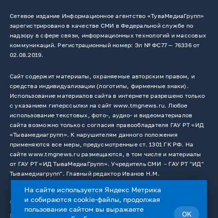
Сетевое издание Информационное агентство «ТуваМедиаГрупп»
зарегистрировано в качестве СМИ в Федеральной службе по
надзору в сфере связи, информационных технологий и массовых
коммуникаций. Регистрационный номер: Эл № ФС77 — 76336 от
02.08.2019.
Сайт содержит материалы, охраняемые авторским правом, и
средства индивидуализации (логотипы, фирменные знаки).
Использование материалов сайта в интернете разрешено только
с указанием гиперссылки на сайт www.tmgnews.ru. Любое
использование текстовых, фото-, аудио- и видеоматериалов
сайта возможно только с согласия правообладателя ГАУ РТ «ИД
«Тывамедиагрупп». К нарушителям данного положения
применяются все меры, предусмотренные ст. 1301 ГК РФ. На
сайте www.tmgnews.ru размещаются, в том числе и материалы
от ГАУ РТ «ИД ТываМедиаГрупп». Учредитель СМИ －ГАУ РТ "ИД"
Тывамедиагрупп". Главный редактор Иванов Н.М.
На сайте используется Яндекс Метрика
и собираются cookie-файлы, продолжая
© 2026. Все права защищены.
12+
пользование сайтом вы выражаете
OK
Пользовательское соглашение