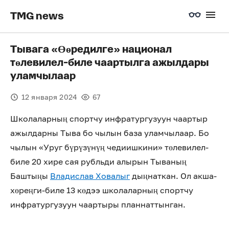
TMG news
Тывага «Өөредилге» национал
төлевилел-биле чаартылга ажылдары
уламчылаар
12 января 2024
67
Школаларның спортчу инфратургузуун чаартыр
ажылдарны Тыва бо чылын база уламчылаар. Бо
чылын «Уруг бүрүзүнүң чедиишкини» төлевилел-
биле 20 хире сая рубльди алырын Тываның
Баштыңы
Владислав Ховалыг
дыңнаткан. Ол акша-
хөреңги-биле 13 көдээ школаларның спортчу
инфратургузуун чаартыры планнаттынган.