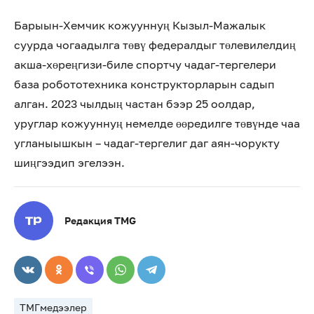
Барыын-Хемчик кожууннуң Кызыл-Мажалык
суурда чогаадылга төвү федералдыг төлевилелдиң
акша-хөреңгизи-биле спортчу чадаг-тергелери
база робототехника конструкторларын садып
алган. 2023 чылдың частан бээр 25 оолдар,
уруглар кожууннуң немелде өөредилге төвүнде чаа
угланыышкын – чадаг-тергелиг даг аян-чорукту
шиңгээдип эгелээн.
Редакция TMG
ТМГмедээлер