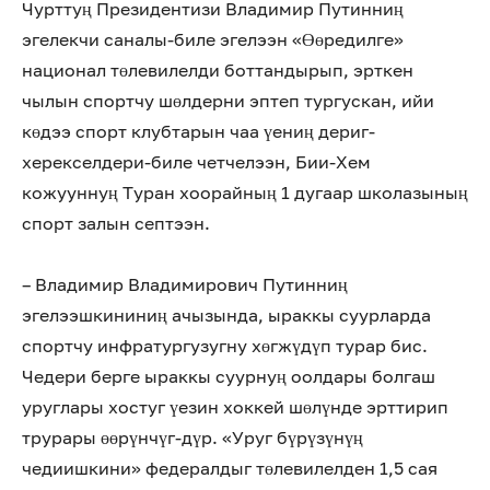
Чурттуң Президентизи Владимир Путинниң
эгелекчи саналы-биле эгелээн «Өөредилге»
национал төлевилелди боттандырып, эрткен
чылын спортчу шөлдерни эптеп тургускан, ийи
көдээ спорт клубтарын чаа үениң дериг-
херекселдери-биле четчелээн, Бии-Хем
кожууннуң Туран хоорайның 1 дугаар школазының
спорт залын септээн.
– Владимир Владимирович Путинниң
эгелээшкининиң ачызында, ыраккы суурларда
спортчу инфратургузугну хөгжүдүп турар бис.
Чедери берге ыраккы суурнуң оолдары болгаш
уруглары хостуг үезин хоккей шөлүнде эрттирип
трурары өөрүнчүг-дүр. «Уруг бүрүзүнүң
чедиишкини» федералдыг төлевилелден 1,5 сая