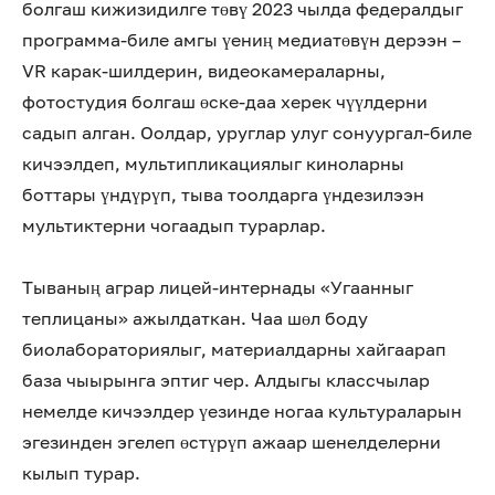
болгаш кижизидилге төвү 2023 чылда федералдыг
программа-биле амгы үениң медиатөвүн дерээн –
VR карак-шилдерин, видеокамераларны,
фотостудия болгаш өске-даа херек чүүлдерни
садып алган. Оолдар, уруглар улуг сонуургал-биле
кичээлдеп, мультипликациялыг киноларны
боттары үндүрүп, тыва тоолдарга үндезилээн
мультиктерни чогаадып турарлар.
Тываның аграр лицей-интернады «Угаанныг
теплицаны» ажылдаткан. Чаа шөл боду
биолабораториялыг, материалдарны хайгаарап
база чыырынга эптиг чер. Алдыгы классчылар
немелде кичээлдер үезинде ногаа культураларын
эгезинден эгелеп өстүрүп ажаар шенелделерни
кылып турар.