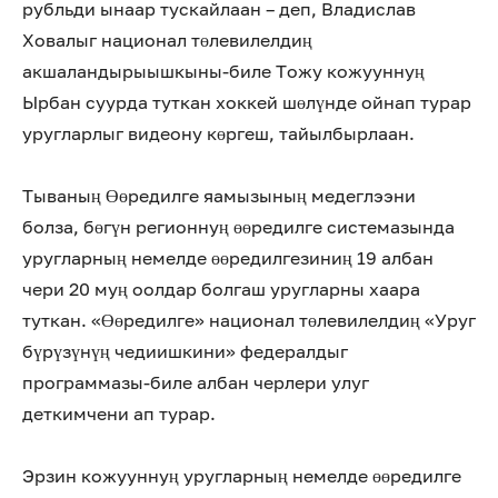
рубльди ынаар тускайлаан – деп, Владислав
Ховалыг национал төлевилелдиң
акшаландырыышкыны-биле Тожу кожууннуң
Ырбан суурда туткан хоккей шөлүнде ойнап турар
уругларлыг видеону көргеш, тайылбырлаан.
Тываның Өөредилге яамызының медеглээни
болза, бөгүн регионнуң өөредилге системазында
уругларның немелде өөредилгезиниң 19 албан
чери 20 муң оолдар болгаш уругларны хаара
туткан. «Өөредилге» национал төлевилелдиң «Уруг
бүрүзүнүң чедиишкини» федералдыг
программазы-биле албан черлери улуг
деткимчени ап турар.
Эрзин кожууннуң уругларның немелде өөредилге