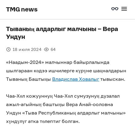
TMG news
Тываның алдарлыг малчыны – Вера
Ундун
18 июля 2024
64
«Наадым-2024» малчыннар байырлалында
шылгараан көдээ ишчилерге күрүне шаңналдарын
Тываның Баштыңы
Владислав Ховалыг
тывыскан.
Чаа-Хөл кожууннуң Чаа-Хөл сумузунуӊ дузалал
ажыл-агыйныӊ баштыӊы Вера Анай-ооловна
Ундун «Тыва Республиканың алдарлыг малчыны»
хүндүлүг атка төлептиг болган.