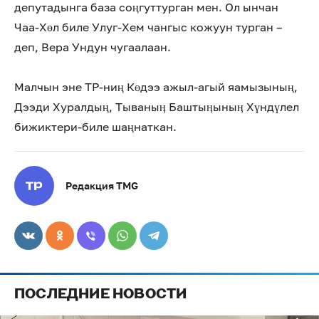
депутадынга база соңгуттурган мен. Ол ынчан
Чаа-Хөл биле Улуг-Хем чангыс кожуун турган –
деп, Вера Ундун чугаалаан.
Малчын эне ТР-ниң Көдээ ажыл-агый яамызының,
Дээди Хуралдың, Тываныӊ Баштыӊыныӊ Хүндүлел
бижиктери-биле шаңнаткан.
Редакция TMG
ПОСЛЕДНИЕ НОВОСТИ