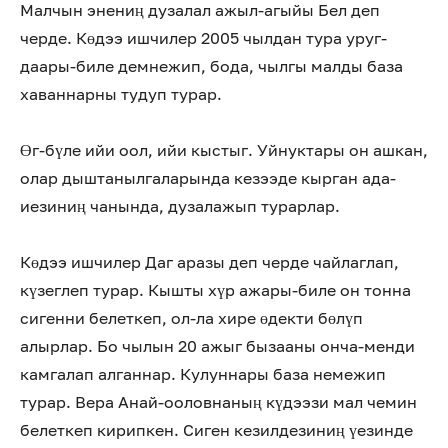
Малчын энениң дузалал ажыл-агыйы Бел деп
черде. Көдээ ишчилер 2005 чылдан тура уруг-
даары-биле демнежип, бода, чылгы малды база
хаваннарны тудуп турар.
Өг-бүле ийи оол, ийи кыстыг. Уйнуктары он ашкан,
олар дыштанылгаларында кезээде кырган ада-
иезиниң чанында, дузалажып турарлар.
Көдээ ишчилер Даг аразы деп черде чайлаглап,
күзеглеп турар. Кышты хүр ажары-биле он тонна
сигенни белеткеп, ол-ла хире өдекти бөлүп
алырлар. Бо чылын 20 ажыг бызааны онча-менди
камгалап алганнар. Кулуннары база немежип
турар. Вера Анай-ооловнаның күдээзи мал чемин
белеткеп кирипкен. Сиген кезилдезиниң үезинде