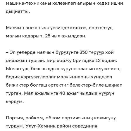
машина-техниканы хөлезилеп алырын көдээ ишчи
дыңнатты.
Малчын эне аныяк үезинде колхоз, совхозтуң
малын кадарып, 25 чыл ажылдаан.
– Ол үелерде малчын бүрүзүнге 350 төрүүр хой
онаажып турган. Бир хойжу бригадка 12 кодан.
Ынчан үш, беш чылдың күрүне планын күүсеткен,
бедик көргүзүглерлиг малчыннарны хүндүлел
бижиктер болгаш өртектиг белектер-биле шаңнап
турган. Мал ажылынга 40 ажыг чылдың нүүрүн
көрдүм.
Партия, райком, обком партиязының кежигүнү
турдум. Улуг-Хемниң район совединиң