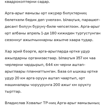
квадрокоптерни садар.
Арга-арыг яамызы өрт өжүрер бөлүктерниң
белеткели бедик деп үнелээн. Ылаңгыя, парашют-
десант бөлүүн бүрүнү-биле чепсеглээн. Арга-арыг
өрт албаны апрель 1-де 180 кижиден тургустунган
сезоннуг ажылчыннарны ажылче хаара тудар.
Хар эрий бээрге, арга-арыгларда өртке удур
ажылдарны организастаар. Ылаңгыя 357 км чаа
черлерни чардырып, 644 км черни аштап-
арыглаары планнаттынган. База ол ышкаш өртке
удур 20 км арга оруун аштап чаартып, өрт
машиналары чоруурунга 200 ажыг км орукту
тырттар.
Владислав Ховалыг ТР-ниң Арга-арыг яамызының