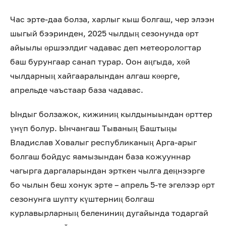
Час эрте-даа болза, харлыг кыш болгаш, чер элээн
шыгый бээринден, 2025 чылдың сезонунда өрт
айыылы өршээлдиг чадавас деп метеорологтар
баш бурунгаар санап турар. Оон аңгыда, хөй
чылдарның хайгааралындан алгаш көөрге,
апрельде чаъстаар база чадавас.
Ындыг болзажок, кижиниң кылдыныындан өрттер
үнүп болур. Ынчангаш Тываның Баштыңы
Владислав Ховалыг республиканың Арга-арыг
болгаш бойдус яамызындан база кожууннар
чагырга даргаларындан эрткен чылга деңнээрге
бо чылын беш хонук эрте – апрель 5-те эгелээр өрт
сезонунга шупту күштерниң болгаш
курлавырларның белениниң дугайында тодаргай