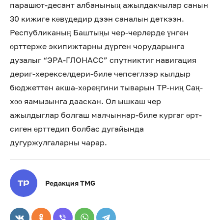
парашют-десант албанының ажылдакчылар санын
30 кижиге көвүдедир дээн саналын деткээн.
Республиканың Баштыңы чер-черлерде үнген
өрттерже экипижтарны дүрген чорударынга
дузалыг “ЭРА-ГЛОНАСС” спутниктиг навигация
дериг-херекселдери-биле чепсеглээр кылдыр
бюджеттен акша-хөреңгини тыварын ТР-ниң Саң-
хөө яамызынга дааскан. Ол ышкаш чер
ажылдыглар болгаш малчыннар-биле кургаг өрт-
сиген өрттедип болбас дугайында
дугуржулгаларны чарар.
Редакция TMG