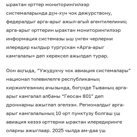
ырактан өрттер мониторингилээр
системаларында дүн-хүн чок дежурствону,
федералдыг арга-арыг ажыл-агый агентилелиниң
арга-арыг өрттерин ырактан мониторингилээр
информация системазы ыш үнген черлерни
илередир кылдыр тургускан «Арга-арыг
камгалалы» деп херексел ажылдап турар.
Оон аңгыда, “Ужудукчу чок авиация системалары”
национал төлевилелге республиканың
киржилгезиниң ачызында, бөгүнде Тываның арга-
арыг камгалал албаны “Геосан 801” деп
дроннарны ажыглап эгелээн. Регионалдыг арга-
арыг камгалалының 10 өрт пунктузу болгаш үш
авиация кезээ өрттерни ырактан илередиринге
оларны ажыглаар. 2025 чылда ам-даа үш