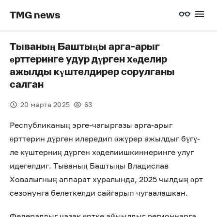
TMG news
Тываның Баштыңы арга-арыг
өрттеринге удур дүрген хөделир
ажылды күштелдирер сорулганы
салган
20 марта 2025
63
Республиканың эрге-чагыргазы арга-арыг
өрттерин дүрген илередип өжүрер ажылдыг бүгү-
ле күштерниң дүрген хөделиишкиннеринге улуг
идегелдиг. Тываның Баштыңы Владислав
Ховалыгның аппарат хуралында, 2025 чылдың өрт
сезонунга белеткелди сайгарып чугаалашкан.
Федералдыг чазак өртке айыылдыг регионнарга,