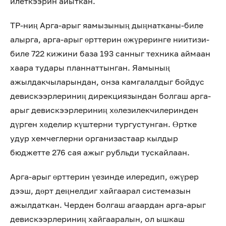
илеткээрин айыткан.
ТР-ниң Арга-арыг яамызының дыңнатканы-биле
алырга, арга-арыг өрттерин өжүреринге ниитизи-
биле 722 кижини база 193 санныг техника аймаан
хаара тудары планнаттынган. Яамының
ажылдакчыларындан, онза камгалалдыг бойдус
девискээрлериниң дирекциязындан болгаш арга-
арыг девискээрлериниң хөлезилекчилеринден
дүрген хөделир күштерни тургустунган. Өртке
удур хемчеглерни организастаар кылдыр
бюджетте 276 сая ажыг рубльди тускайлаан.
Арга-арыг өрттерин үезинде илередип, өжүрер
дээш, дөрт деңнелдиг хайгаарал системазын
ажылдаткан. Черден болгаш агаардан арга-арыг
девискээрлериниң хайгааралын, ол ышкаш