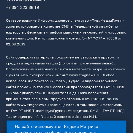
+7 394 223 36 19
Сетевое издание Информационное агентство «ТуваМедиаГрупп»
зарегистрировано в качестве СМИ в Федеральной службе по
надзору в сфере связи, информационных технологий и массовых
коммуникаций. Регистрационный номер: Эл № ФС77 — 76336 от
02.08.2019.
Сайт содержит материалы, охраняемые авторским правом, и
средства индивидуализации (логотипы, фирменные знаки).
Использование материалов сайта в интернете разрешено только
с указанием гиперссылки на сайт www.tmgnews.ru. Любое
использование текстовых, фото-, аудио- и видеоматериалов
сайта возможно только с согласия правообладателя ГАУ РТ «ИД
«Тывамедиагрупп». К нарушителям данного положения
применяются все меры, предусмотренные ст. 1301 ГК РФ. На
сайте www.tmgnews.ru размещаются, в том числе и материалы
от ГАУ РТ «ИД ТываМедиаГрупп». Учредитель СМИ －ГАУ РТ "ИД"
Тывамедиагрупп". Главный редактор Иванов Н.М.
На сайте используется Яндекс Метрика
и собираются cookie-файлы, продолжая