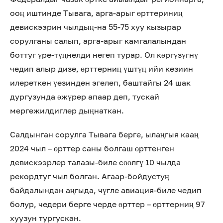
ооң иштинде Тывага, арга-арыг өрттериниң
девискээрин чылдың-на 55-75 хуу кызырар
сорулганы салып, арга-арыг камгалалындан
боттуг үре-түңнелди негеп турар. Ол көргүзүгнү
чедип алыр дизе, өрттерниң үштүң ийи кезиин
илереткен үезинден эгелеп, баштайгы 24 шак
дургузунда өжүрер апаар деп, тускай
мергежилдиглер дыңнаткан.
Салдынган сорулга Тывага берге, ылаңгыя кааң
2024 чыл – өрттер саны болгаш өрттенген
девискээрлер талазы-биле сөөлгү 10 чылда
рекордтуг чыл болган. Агаар-бойдустуң
байдалындан аңгыда, чүгле авиация-биле чедип
болур, чедери берге черде өрттер – өрттерниң 97
хуузун тургускан.