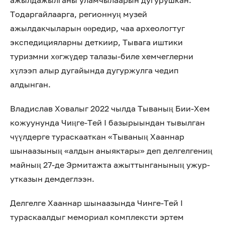
ажылдажылганы уламчылаарын дугурушкан.
Тодаргайлаарга, регионнуң музей
ажылдакчыларын өөредир, чаа археологтуг
экспедицияларны деткиир, Тывага иштики
туризмни хөгжүдер талазы-биле хемчеглерни
хүлээп алыр дугайында дугуржулга чедип
алдынган.
Владислав Ховалыг 2022 чылда Тываның Бии-Хем
кожуунунда Чиңге-Тей I базырыындан тывылган
чүүлдерге тураскааткан «Тываның Хааннар
шынаазының «алдын аныяктары» деп делгелгениң
майның 27-де Эрмитажта ажыттынганының ужур-
утказын демдеглээн.
Делгелге Хааннар шынаазында Чинге-Тей I
тураскаалдыг мемориал комплексти эртем