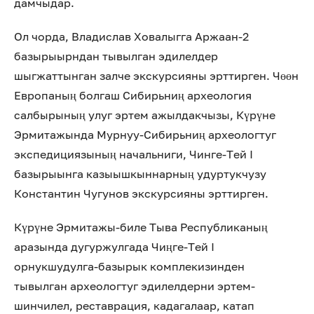
дамчыдар.
Ол чорда, Владислав Ховалыгга Аржаан-2
базырыырндан тывылган эдилелдер
шыгжаттынган залче экскурсияны эрттирген. Чөөн
Европаның болгаш Сибирьниң археология
салбырының улуг эртем ажылдакчызы, Күрүне
Эрмитажында Мурнуу-Сибирьниң археологтуг
экспедициязының начальниги, Чинге-Тей I
базырыынга казыышкыннарның удуртукчузу
Константин Чугунов экскурсияны эрттирген.
Күрүне Эрмитажы-биле Тыва Республиканың
аразында дугуржулгада Чиңге-Тей I
орнукшудулга-базырык комплекизинден
тывылган археологтуг эдилелдерни эртем-
шинчилел, реставрация, кадагалаар, катап