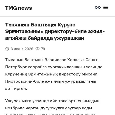
TMG news
Тываның Баштыңы Күрүне
Эрмитажының директору-биле ажыл-
агыйжы байдалда ужурашкан
3 июня 2026
79
Тываның Баштыңы Владислав Ховалыг Санкт-
Петербург хоорайга сургакчылаашкын үезинде,
Күрүнениң Эрмитажының директору Михаил
Пиотровский-биле ажылчын ужуражылганы
эрттирген.
Ужуражылга үезинде ийи тала эрткен чылдың
ноябрьда чарган дугуржулга езугаар кады