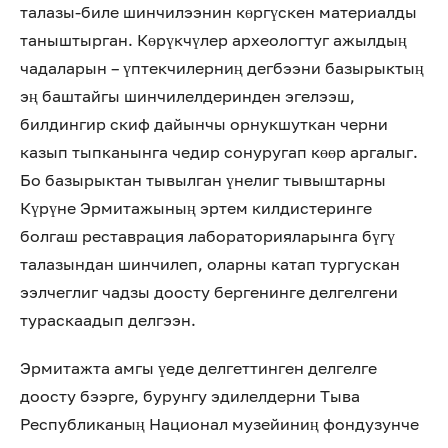
талазы-биле шинчилээнин көргүскен материалды
таныштырган. Көрүкчүлер археологтуг ажылдың
чадаларын – үптекчилерниң дегбээни базырыктың
эң баштайгы шинчилелдеринден эгелээш,
билдингир скиф дайынчы орнукшуткан черни
казып тыпканынга чедир сонуругап көөр аргалыг.
Бо базырыктан тывылган үнелиг тывыштарны
Күрүне Эрмитажының эртем килдистеринге
болгаш реставрация лабораторияларынга бүгү
талазындан шинчилеп, оларны катап тургускан
ээлчеглиг чадзы доосту бергенинге делгелгени
тураскаадып делгээн.
Эрмитажта амгы үеде делгеттинген делгелге
доосту бээрге, бурунгу эдилелдерни Тыва
Республиканың Национал музейиниң фондузунче