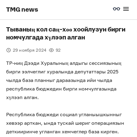
TMG news
Тываның кол саң-хөө хоойлузун бирги
номчулгада хүлээп алган
29 ноября 2024
92
ТР-ниң Дээди Хуралының алдыгы сессиязының
бирги ээлчеглиг хуралында депутаттары 2025
чылда база планныг дараазында ийи чылда
республика бюджедин бирги номчулгазында
хүлээп алган.
Республика бюджеди социал угланыышкынныг
хевээр арткан, ында тускай шериг операциязын
деткииринче угланган хемчеглер база кирген.