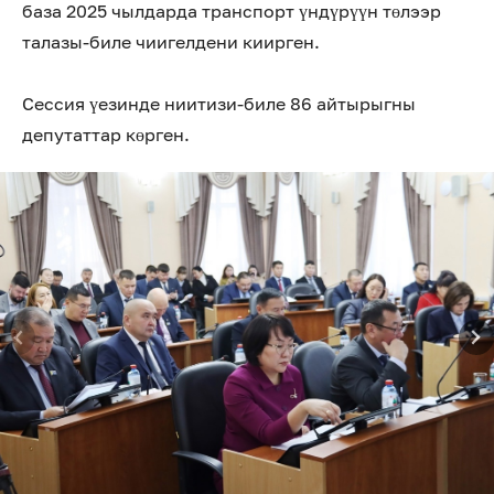
база 2025 чылдарда транспорт үндүрүүн төлээр
талазы-биле чиигелдени киирген.
Сессия үезинде ниитизи-биле 86 айтырыгны
депутаттар көрген.