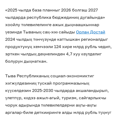
«2025 чылда база планныг 2026 болгаш 2027
чылдарда республика бюджединиң дугайында»
хоойлу төлевилелинге ажык дыңнаашкыннар
үезинде Тываның саң-хөө сайыды
Орлан Достай
2024 чылдың төнчүзүнде каттышкан регионалдыг
продуктунуң хемчээли 124 хире млрд рубль чедип,
эрткен чылдың деңнелинден 4,7 хуу өзүлделиг
болурун дыңнаткан.
Тыва Республиканың социал-экономиктиг
хөгжүлдезиниң тускай программазының
күүселдезин 2025-2030 чылдарда акшаландырып,
үлетпүр, көдээ ажыл-агый, туризм, сайгарлыкчы
чорук адырында төлевилелдерни аңгы-аңгы
аргалар-биле деткииринге алды млрд рубль түңнүг