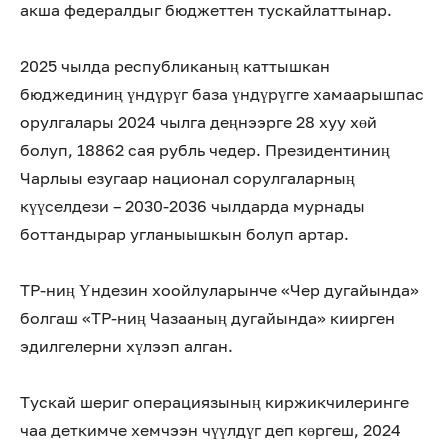
акша федералдыг бюджеттен тускайлаттынар.
2025 чылда республиканың каттышкан
бюджединиң үндүрүг база үндүрүгге хамаарышпас
орулгалары 2024 чылга деңнээрге 28 хуу хөй
болуп, 18862 сая рубль чедер. Президентиниң
Чарлыы езугаар национал сорулгаларның
күүселдези – 2030-2036 чылдарда мурнады
боттандырар угланыышкын болуп артар.
ТР-ниң Үндезин хоойлуларынче «Чер дугайында»
болгаш «ТР-ниң Чазааның дугайында» киирген
эдилгелерни хүлээп алган.
Тускай шериг операциязының киржикчилеринге
чаа деткимче хемчээн чүүлдүг деп көргеш, 2024