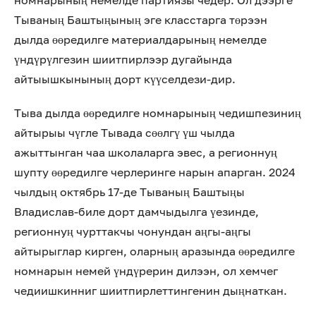
номнарының немелде партиязы чедер. Ол дээрге
Тываның Баштыңының эге класстарга төрээн
дылда өөредилге материалдарының немелде
үндүрүлгезин шиитпирлээр дугайында
айтыышкынының дорт күүселдези-дир.
Тыва дылда өөредилге номнарының чедишпезиниң
айтырыы чүгле Тывада сөөлгү үш чылда
ажыттынган чаа школаларга эвес, а регионнуң
шупту өөредилге черлеринге нарын апарган. 2024
чылдың октябрь 17-де Тываның Баштыңы
Владислав-биле дорт дамчыдылга үезинде,
регионнуң чурттакчы чонундан аңгы-аңгы
айтырыглар кирген, оларның аразында өөредилге
номнарын немей үндүрерин дилээн, ол хемчег
чедиишкинниг шиитпирлеттингенин дыңнаткан.