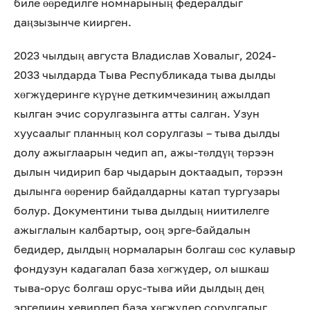
биле өөредилге номнарының федералдыг
даңзызынче киирген.
2023 чылдың августа Владислав Ховалыг, 2024-
2033 чылдарда Тыва Республикада тыва дылды
хөгжүдеринге күрүне деткимчезиниң ажылдап
кылган эчис сорулгазынга атты салган. Узун
хуусаалыг планның кол сорулгазы – тыва дылды
долу ажыглаарын чедип ап, ажы-төлдүң төрээн
дылын чидирип бар чыдарын доктаадып, төрээн
дылынга өөренир байдалдарны катап тургузары
болур. Документини тыва дылдың ниитилелге
ажыглалын калбартыр, ооң эрге-байдалын
бедидер, дылдың нормаларын болгаш сөс кулавыр
фондузун кадагалап база хөгжүдер, ол ышкаш
тыва-орус болгаш орус-тыва ийи дылдың дең
эргелиин хевирлеп база хөгжүдер сорулгалыг