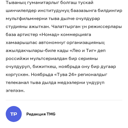
Тываның гуманитарлыг болгаш тускай
шинчилелдер институдунуң баазазынга билдингир
мультфильмнерни тыва дылче очулдурар
студияны ажыткан. Чалаттырган үн режиссерлары
база артистер «Номад» коммерцияга
хамаарышпас автономнуг организацияның
ажылдакчылары-биле кады «Лео и Тиг» деп
российжи мультсериалдан бир серияны
очулдуруп, бижиткеш, ноябрьда ону бир дугаар
көргүскен. Ноябрьда «Тува 24» регионалдыг
телеканал тыва дылда медээлерни үндүрүп
эгелээн.
Редакция TMG