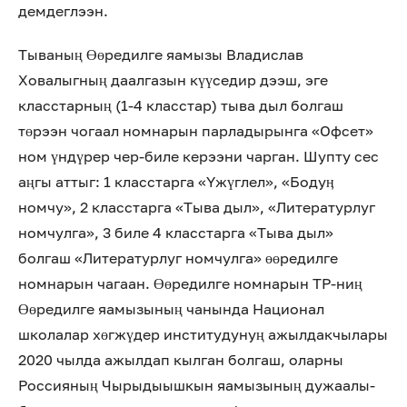
демдеглээн.
Тываның Өөредилге яамызы Владислав
Ховалыгның даалгазын күүседир дээш, эге
класстарның (1-4 класстар) тыва дыл болгаш
төрээн чогаал номнарын парладырынга «Офсет»
ном үндүрер чер-биле керээни чарган. Шупту сес
аңгы аттыг: 1 класстарга «Yжүглел», «Бодуӊ
номчу», 2 класстарга «Тыва дыл», «Литературлуг
номчулга», 3 биле 4 класстарга «Тыва дыл»
болгаш «Литературлуг номчулга» өөредилге
номнарын чагаан. Өөредилге номнарын ТР-ниң
Өөредилге яамызының чанында Национал
школалар хөгжүдер институдунуң ажылдакчылары
2020 чылда ажылдап кылган болгаш, оларны
Россияның Чырыдыышкын яамызының дужаалы-