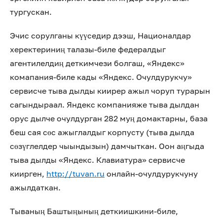
тургускан.
Эчис сорулганы күүседир дээш, Националдар
херектериниң талазы-биле федералдыг
агентилелдиң деткимчези болгаш, «Яндекс»
комапания-биле кады «Яндекс. Очулдурукчу»
сервисче тыва дылды киирер ажыл чоруп турарын
сагындыраал. Яндекс компанияже тыва дылдан
орус дылче очулдурган 282 муң домактарны, база
беш сая сөс ажыглалдыг корпусту (тыва дылда
сөзүглелдер чыындызын) дамчыткан. Оон аңгыда
тыва дылды «Яндекс. Клавиатура» сервисче
киирген,
http://tuvan.ru
онлайн-очулдурукчуну
ажылдаткан.
Тываның Баштыңының деткиишкини-биле,