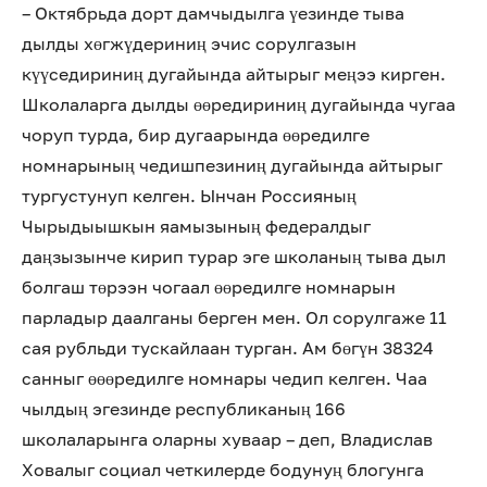
– Октябрьда дорт дамчыдылга үезинде тыва
дылды хөгжүдериниң эчис сорулгазын
күүседириниң дугайында айтырыг меңээ кирген.
Школаларга дылды өөредириниң дугайында чугаа
чоруп турда, бир дугаарында өөредилге
номнарының чедишпезиниң дугайында айтырыг
тургустунуп келген. Ынчан Россияның
Чырыдыышкын яамызының федералдыг
даңзызынче кирип турар эге школаның тыва дыл
болгаш төрээн чогаал өөредилге номнарын
парладыр даалганы берген мен. Ол сорулгаже 11
сая рубльди тускайлаан турган. Ам бөгүн 38324
санныг өөөредилге номнары чедип келген. Чаа
чылдың эгезинде республиканың 166
школаларынга оларны хуваар – деп, Владислав
Ховалыг социал четкилерде бодунуң блогунга