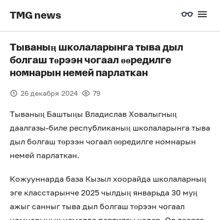
TMG news
Тываның школаларынга тыва дыл
болгаш төрээн чогаал өөредилге
номнарын немей парлаткан
26 декабря 2024
79
Тываның Баштыңы Владислав Ховалыгның
даалгазы-биле республиканың школаларынга тыва
дыл болгаш төрээн чогаал өөредилге номнарын
немей парлаткан.
Кожууннарда база Кызыл хоорайда школаларның
эге класстарынче 2025 чылдың январьда 30 муң
ажыг санныг тыва дыл болгаш төрээн чогаал