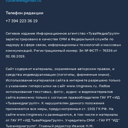
tuvanews@mail.ru
Телефон редакции
+7 394 223 36 19
Сетевое издание Информационное агентство «ТуваМедиаГрупп»
зарегистрировано в качестве СМИ в Федеральной службе по
надзору в сфере связи, информационных технологий и массовых
коммуникаций. Регистрационный номер: Эл № ФС77 — 76336 от
02.08.2019.
Сайт содержит материалы, охраняемые авторским правом, и
средства индивидуализации (логотипы, фирменные знаки).
Использование материалов сайта в интернете разрешено только
с указанием гиперссылки на сайт www.tmgnews.ru. Любое
использование текстовых, фото-, аудио- и видеоматериалов
сайта возможно только с согласия правообладателя ГАУ РТ «ИД
«Тывамедиагрупп». К нарушителям данного положения
применяются все меры, предусмотренные ст. 1301 ГК РФ. На
сайте www.tmgnews.ru размещаются, в том числе и материалы
от ГАУ РТ «ИД ТываМедиаГрупп». Учредитель СМИ －ГАУ РТ "ИД"
Тывамедиагрупп". Главный редактор Иванов Н.М.