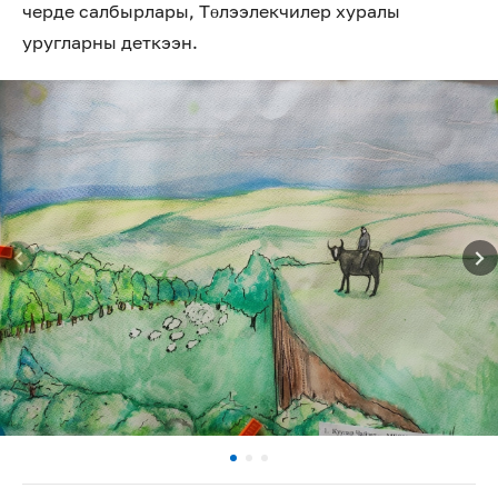
черде салбырлары, Төлээлекчилер хуралы
уругларны деткээн.