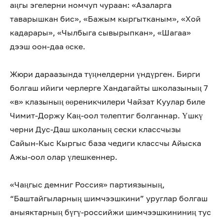
аңгы эгелерни номчуп чураан: «Азаларга
таварышкан бис», «Бажым кыргытканым», «Хой
кадарары», «Чылбыга сывырыпкан», «Шагаа»
дээш оон-даа өске.
Жюри дараазында түңнелдерни үндүрген. Бирги
болгаш ийиги черлерге Хандагайты школазының 7
«в» клазының өөреникчилери Чайзат Куулар биле
Чимит-Доржу Каң-оол төлептиг болганнар. Үшкү
черни Дус-Даш школаның сески классчызы
Сайын-Кыс Кыргыс база чедиги классчы Айыска
Ажы-оол олар үлешкеннер.
«Чаңгыс демниг Россия» партиязының,
“Баштайгыларның шимчээшкини” уруглар болгаш
аныяктарның бүгү-российжи шимчээшкининиң тус