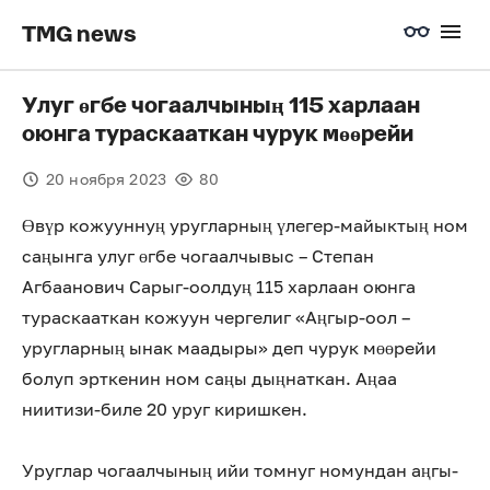
TMG news
Улуг өгбе чогаалчының 115 харлаан
оюнга тураскааткан чурук мөөрейи
20 ноября 2023
80
Өвүр кожууннуң уругларның үлегер-майыктың ном
саңынга улуг өгбе чогаалчывыс – Степан
Агбаанович Сарыг-оолдуң 115 харлаан оюнга
тураскааткан кожуун чергелиг «Аңгыр-оол –
уругларның ынак маадыры» деп чурук мөөрейи
болуп эрткенин ном саңы дыңнаткан. Аңаа
ниитизи-биле 20 уруг киришкен.
Уруглар чогаалчының ийи томнуг номундан аңгы-