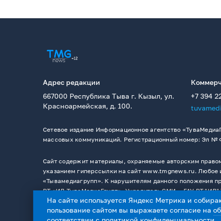
Адрес редакции
Коммерч
667000 Республика Тыва г. Кызыл, ул.
+7 394 2
Красноармейская, д. 100.
tuvamed
Сетевое издание Информационное агентство «ТуваМедиаГ
массовых коммуникаций. Регистрационный номер: Эл № ФС
Сайт содержит материалы, охраняемые авторским правом,
указанием гиперссылки на сайт www.tmgnews.ru. Любое и
«Тывамедиагрупп». К нарушителям данного положения при
РТ «ИД ТываМедиаГрупп». Учредитель СМИ －ГАУ РТ "ИД" 
На сайте используется Яндекс Метрика и собира
пользование сайтом вы выражаете согласие на
о
соответствии с
политикой конфиденциальности
.