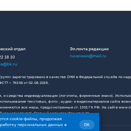
еский отдел
Эл.почта редакции
tuvanews@mail.ru
22 18 10
ia@bk.ru
рупп» зарегистрировано в качестве СМИ в Федеральной службе по надз
77 — 76336 от 02.08.2019.
 и средства индивидуализации (логотипы, фирменные знаки). Использо
спользование текстовых, фото-, аудио- и видеоматериалов сайта возм
меняются все меры, предусмотренные ст. 1301 ГК РФ. На сайте www.t
Тывамедиагрупп". Главный редактор Иванов Н.М.
ются cookie-файлы, продолжая
бработку персональных данных
в
OK