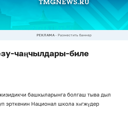
РЕКЛАМА
Разместить баннер
езу-чаңчылдары-биле
жизидикчи башкыларынга болгаш тыва дыл
уп эрткенин Национал школа хөгжүдер