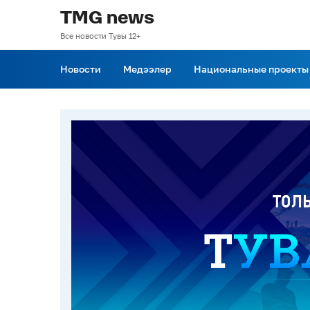
TMG news
Все новости Тувы 12+
Новости
Медээлер
Национальные проекты