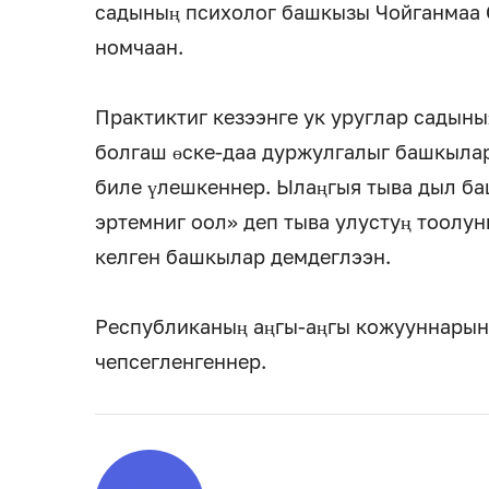
садының психолог башкызы Чойганмаа 
номчаан.
Практиктиг кезээнге ук уруглар садын
болгаш өске-даа дуржулгалыг башкыла
биле үлешкеннер. Ылаңгыя тыва дыл б
эртемниг оол» деп тыва улустуң тоолу
келген башкылар демдеглээн.
Республиканың аңгы-аңгы кожууннарын
чепсегленгеннер.