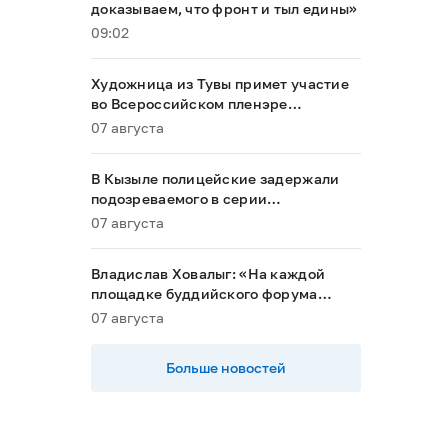
доказываем, что фронт и тыл едины»
09:02
Художница из Тувы примет участие
во Всероссийском пленэре
акварелистов в Ханты-Мансийске
07 августа
В Кызыле полицейские задержали
подозреваемого в серии
мошенничеств
07 августа
Владислав Ховалыг: «На каждой
площадке буддийского форума
будет обеспечен строгий контроль
07 августа
порядка»
Больше новостей