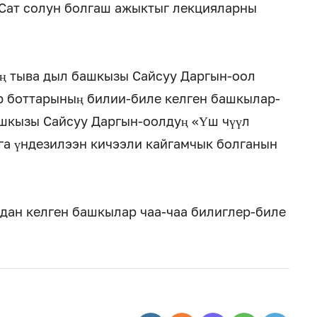
Сат солун болгаш ажыктыг лекцияларны
ың тыва дыл башкызы Сайсуу Даргын-оол
р боттарының билии-биле келген башкылар-
ашкызы Сайсуу Даргын-оолдуң «Үш чүүл
нга үндезилээн кичээли кайгамчык болганын
дан келген башкылар чаа-чаа билиглер-биле