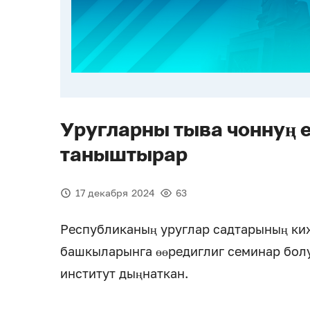
Уругларны тыва чоннуң 
таныштырар
17 декабря 2024
63
Республиканың уруглар садтарының ки
башкыларынга өөредиглиг семинар бол
институт дыңнаткан.