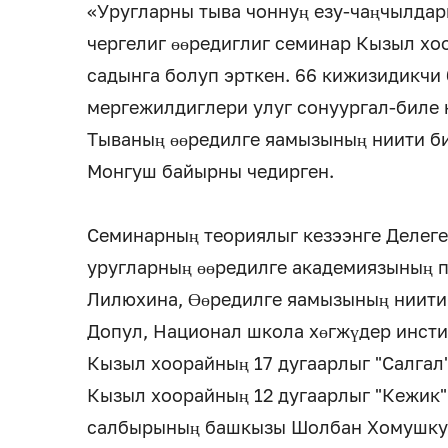
«Уругларны тыва чоннуң езу-чаңчылда
чергелиг өөредиглиг семинар Кызыл хо
садынга болуп эрткен. 66 кижизидикчи
мергежилдиглери улуг сонуургал-биле
Тываның өөредилге яамызының ниити б
Монгуш байырны чедирген.
Семинарның теориялыг кезээнге Делеге
уругларның өөредилге академиязының 
Лилюхина, Өөредилге яамызының ниити
Допул, Национал школа хөгжүдер инсти
Кызыл хоорайның 17 дугаарлыг "Салгал"
Кызыл хоорайның 12 дугаарлыг "Кежик"
салбырының башкызы Шолбан Хомушку б