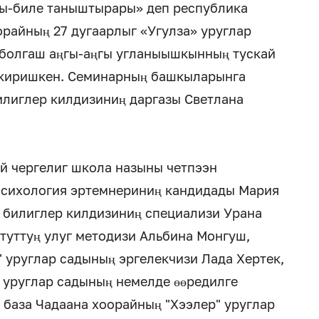
ры-биле таныштырары» деп республика
орайның 27 дугаарлыг «Угулза» уруглар
 болгаш аңгы-аңгы угланыышкынның тускай
 киришкен. Семинарның башкыларынга
илиглер килдизиниң даргазы Светлана
й чергелиг школа назыны четпээн
психология эртемнериниң кандидады Мария
 билиглер килдизиниң специализи Урана
туттуң улуг методизи Альбина Монгуш,
 уруглар садының эргелекчизи Лада Хертек,
 уруглар садының немелде өөредилге
аза Чадаана хоорайның "Хээлер" уруглар