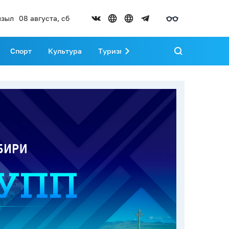
зыл
08 августа, сб
Спорт
Культура
Туризм
Развитие Тувы
Реда