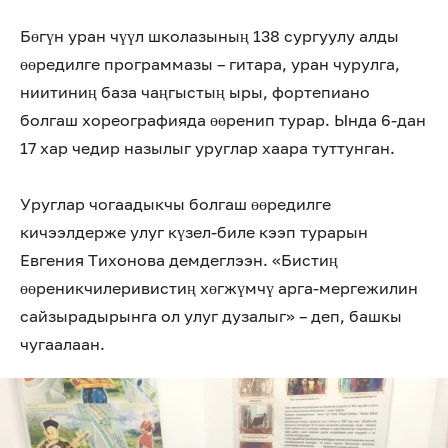
Бөгүн уран чүүл школазының 138 сургуулу алды
өөредилге программазы – гитара, уран чурулга,
ниитиниң база чаңгыстың ыры, фортепиано
болгаш хореографияда өөренип турар. Ында 6-дан
17 хар чедир назылыг уруглар хаара туттунган.
Уруглар чогаадыкчы болгаш өөредилге
кичээлдерже улуг күзел-биле кээп турарын
Евгения Тихонова демдеглээн. «Бистиң
өөреникчилеривистиң хөгжүмчү арга-мергежилин
сайзырадырынга ол улуг дузалыг» – деп, башкы
чугаалаан.