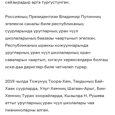
сайзырадыр арга тургустунган.
Россияның Президентизи Владимир Путинниң
эгелекчи саналы-биле республиканың
суурларында уругларның уран чүүл
школаларының баазазы чаартынып эгелээн.
Республиканың ыраккы кожууннарында
уругларның уран чүүл школаларның оран-
саваларын чаартып, хөгжүм херекселдери болгаш
өске-даа дериглер-биле четчелеп турар.
2019 чылда Тожунуң Тоора-Хем, Таңдының Бай-
Хаак суурларда, Улуг-Хемниң Шагаан-Арыг, Бии-
Хемниң Туран хоорайларда, Кызылда Н. Рушева
аттыг уругларның уран чүүл школалары чаа
пианиноларны алган.