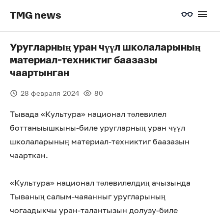
TMG news
Уругларның уран чүүл школаларының
материал-техниктиг баазазы
чаартынган
28 февраля 2024
80
Тывада «Культура» национал төлевилел
боттаныышкыны-биле уругларның уран чүүл
школаларының материал-техниктиг баазазын
чаарткан.
«Культура» национал төлевилелдиң ачызында
Тываның салым-чаяанныг уругларының
чогаадыкчы уран-талантызын долузу-биле