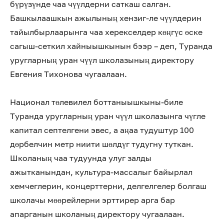
бүрүзүнде чаа чүүлдерни саткаш салган.
Башкылаашкын ажылының хензиг-ле чүүлдерин
тайылбырлаарынга чаа херекселдер көңгүс өске
сагыш-сеткил хайныышкынын бээр – деп, Туранда
уругларның уран чүүл школазының директору
Евгения Тихонова чугаалаан.
Национал төлевилел боттаныышкыны-биле
Туранда уругларның уран чүүл школазынга чүгле
капитал септелгени эвес, а аңаа тудуштур 100
дөрбелчин метр ниити шөлдүг тудугну туткан.
Школаның чаа тудуунда улуг залды
ажытканындан, культура-массалыг байырлал
хемчеглерин, концерттерни, делгелгелер болгаш
школачы мөөрейлерни эрттирер арга бар
апарганын школаның директору чугаалаан.