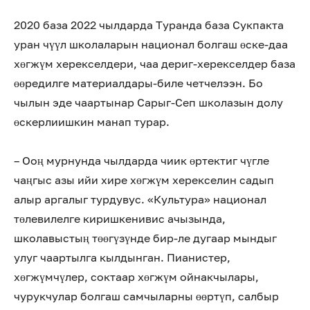
2020 база 2022 чылдарда Туранда база Сукпакта
уран чүүл школаларын национал болгаш өске-даа
хөгжүм херекселдери, чаа дериг-херекселдер база
өөредилге материалдары-биле четчелээн. Бо
чылын эде чаартынар Сарыг-Сеп школазын долу
өскерлиишкин манап турар.
– Ооң мурнунда чылдарда чиик өртектиг чүгле
чаңгыс азы ийи хире хөгжүм херекселин садып
алыр аргалыг турдувус. «Культура» национал
төлевилелге киришкенивис ачызында,
школавыстың төөгүзүнде бир-ле дугаар мындыг
улуг чаартылга кылдынган. Пианистер,
хөгжүмчүлер, соктаар хөгжүм ойнакчылары,
чурукчулар болгаш самчыларны өөртүп, салбыр