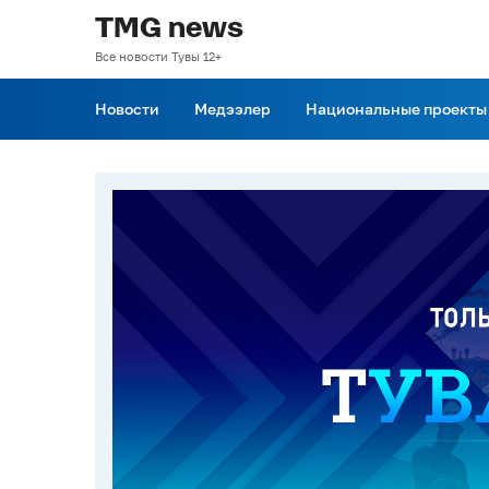
TMG news
Все новости Тувы 12+
Новости
Медээлер
Национальные проекты