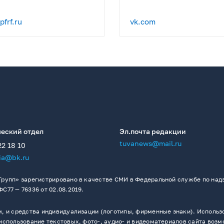
frf.ru
vk.com
еский отдел
Эл.почта редакции
tuvanews@mail.ru
22 18 10
ia@bk.ru
рупп» зарегистрировано в качестве СМИ в Федеральной службе по надз
77 — 76336 от 02.08.2019.
 и средства индивидуализации (логотипы, фирменные знаки). Использо
спользование текстовых, фото-, аудио- и видеоматериалов сайта возм