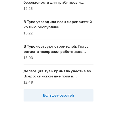
безопасности для грибников и
ягодников в период особого
15:26
противопожарного режима
В Туве утвердили план мероприятий
ко Дню республики
15:22
В Туве чествуют строителей: Глава
региона поздравил работников
отрасли и вручил награды
15:03
Делегация Тувы приняла участие во
Всероссийском дне поля в
Алтайском крае
12:49
Больше новостей