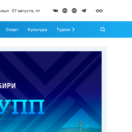
ызыл
07 августа, пт
Спорт
Культура
Туризм
Развитие Тувы
Реда