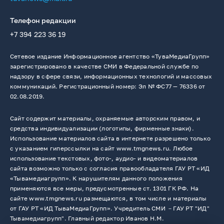
Телефон редакции
+7 394 223 36 19
Сетевое издание Информационное агентство «ТуваМедиаГрупп»
зарегистрировано в качестве СМИ в Федеральной службе по
надзору в сфере связи, информационных технологий и массовых
коммуникаций. Регистрационный номер: Эл № ФС77 — 76336 от
02.08.2019.
Сайт содержит материалы, охраняемые авторским правом, и
средства индивидуализации (логотипы, фирменные знаки).
Использование материалов сайта в интернете разрешено только
с указанием гиперссылки на сайт www.tmgnews.ru. Любое
использование текстовых, фото-, аудио- и видеоматериалов
сайта возможно только с согласия правообладателя ГАУ РТ «ИД
«Тывамедиагрупп». К нарушителям данного положения
применяются все меры, предусмотренные ст. 1301 ГК РФ. На
сайте www.tmgnews.ru размещаются, в том числе и материалы
от ГАУ РТ «ИД ТываМедиаГрупп». Учредитель СМИ －ГАУ РТ "ИД"
Тывамедиагрупп". Главный редактор Иванов Н.М.