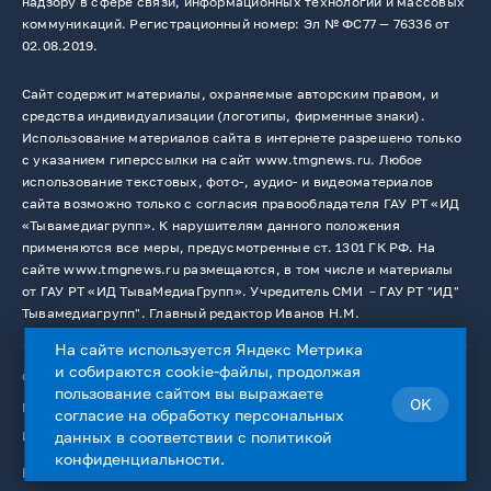
надзору в сфере связи, информационных технологий и массовых
коммуникаций. Регистрационный номер: Эл № ФС77 — 76336 от
02.08.2019.
Сайт содержит материалы, охраняемые авторским правом, и
средства индивидуализации (логотипы, фирменные знаки).
Использование материалов сайта в интернете разрешено только
с указанием гиперссылки на сайт www.tmgnews.ru. Любое
использование текстовых, фото-, аудио- и видеоматериалов
сайта возможно только с согласия правообладателя ГАУ РТ «ИД
«Тывамедиагрупп». К нарушителям данного положения
применяются все меры, предусмотренные ст. 1301 ГК РФ. На
сайте www.tmgnews.ru размещаются, в том числе и материалы
от ГАУ РТ «ИД ТываМедиаГрупп». Учредитель СМИ －ГАУ РТ "ИД"
Тывамедиагрупп". Главный редактор Иванов Н.М.
На сайте используется Яндекс Метрика
и собираются cookie-файлы, продолжая
© 2026. Все права защищены.
12+
пользование сайтом вы выражаете
OK
Пользовательское соглашение
согласие на
обработку персональных
Использование cookie-файлов
данных
в соответствии с
политикой
конфиденциальности
.
Работает на