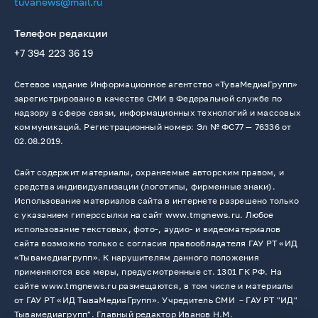
tuvanews@mail.ru
Телефон редакции
+7 394 223 36 19
Сетевое издание Информационное агентство «ТуваМедиаГрупп»
зарегистрировано в качестве СМИ в Федеральной службе по
надзору в сфере связи, информационных технологий и массовых
коммуникаций. Регистрационный номер: Эл № ФС77 — 76336 от
02.08.2019.
Сайт содержит материалы, охраняемые авторским правом, и
средства индивидуализации (логотипы, фирменные знаки).
Использование материалов сайта в интернете разрешено только
с указанием гиперссылки на сайт www.tmgnews.ru. Любое
использование текстовых, фото-, аудио- и видеоматериалов
сайта возможно только с согласия правообладателя ГАУ РТ «ИД
«Тывамедиагрупп». К нарушителям данного положения
применяются все меры, предусмотренные ст. 1301 ГК РФ. На
сайте www.tmgnews.ru размещаются, в том числе и материалы
от ГАУ РТ «ИД ТываМедиаГрупп». Учредитель СМИ －ГАУ РТ "ИД"
Тывамедиагрупп". Главный редактор Иванов Н.М.