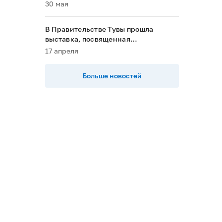
пациентов в 2028 году»
30 мая
В Правительстве Тувы прошла
выставка, посвященная
национальным проектам
17 апреля
Больше новостей