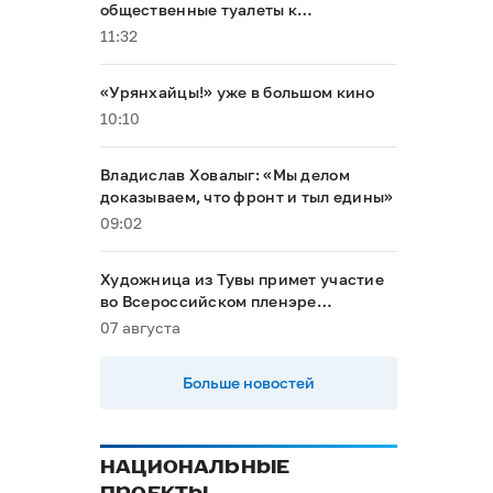
общественные туалеты к
буддийскому форуму
11:32
«Урянхайцы!» уже в большом кино
10:10
Владислав Ховалыг: «Мы делом
доказываем, что фронт и тыл едины»
09:02
Художница из Тувы примет участие
во Всероссийском пленэре
акварелистов в Ханты-Мансийске
07 августа
Больше новостей
НАЦИОНАЛЬНЫЕ