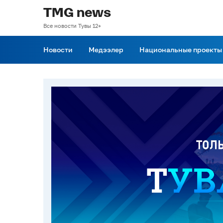
TMG news
Все новости Тувы 12+
Новости
Медээлер
Национальные проекты