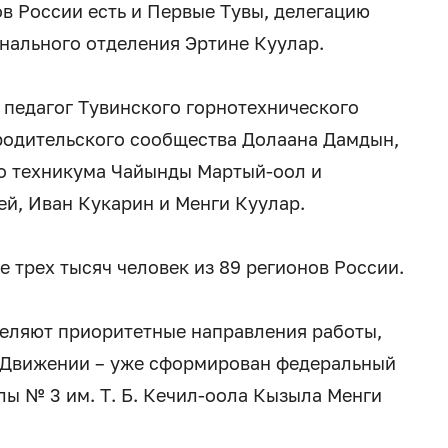
ов России есть и Первые Тувы, делегацию
онального отделения Эртине Куулар.
 педагог Тувинского горнотехнического
родительского сообщества Долаана Дамдын,
го техникума Чайынды Мартый-оол и
й, Иван Кукарин и Менги Куулар.
е трех тысяч человек из 89 регионов России.
деляют приоритетные направления работы,
 Движении – уже сформирован федеральный
лы № 3 им. Т. Б. Кечил-оола Кызыла Менги