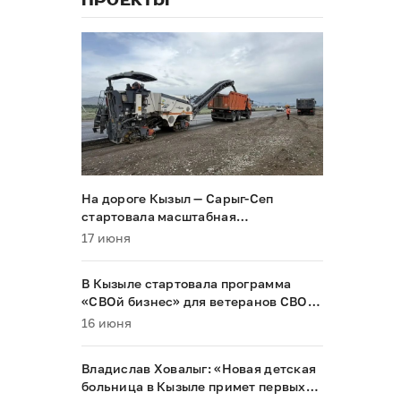
ПРОЕКТЫ
На дороге Кызыл — Сарыг-Сеп
стартовала масштабная
реконструкция
17 июня
В Кызыле стартовала программа
«СВОй бизнес» для ветеранов СВО и
их семей
16 июня
Владислав Ховалыг: «Новая детская
больница в Кызыле примет первых