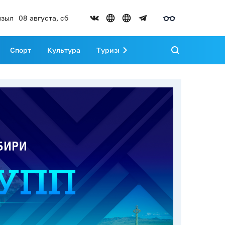
зыл
08 августа, сб
Спорт
Культура
Туризм
Развитие Тувы
Реда