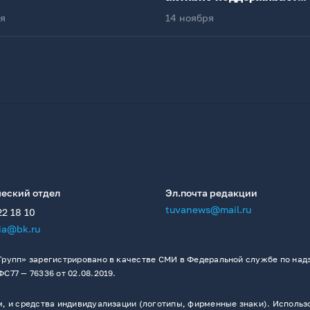
федеральный центр
ря
14 ноября
еский отдел
Эл.почта редакции
tuvanews@mail.ru
22 18 10
ia@bk.ru
рупп» зарегистрировано в качестве СМИ в Федеральной службе по надз
77 — 76336 от 02.08.2019.
 и средства индивидуализации (логотипы, фирменные знаки). Использо