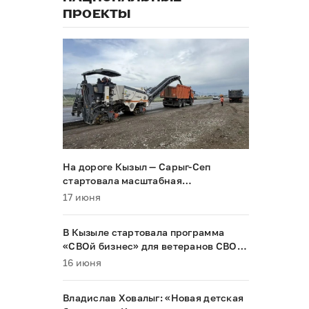
ПРОЕКТЫ
На дороге Кызыл — Сарыг-Сеп
стартовала масштабная
реконструкция
17 июня
В Кызыле стартовала программа
«СВОй бизнес» для ветеранов СВО и
их семей
16 июня
Владислав Ховалыг: «Новая детская