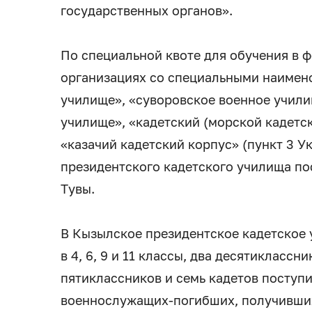
государственных органов».
По специальной квоте для обучения в
организациях со специальными наимен
училище», «суворовское военное учил
училище», «кадетский (морской кадетск
«казачий кадетский корпус» (пункт 3 Ук
президентского кадетского училища п
Тувы.
В Кызылское президентское кадетское 
в 4, 6, 9 и 11 классы, два десятиклассн
пятиклассников и семь кадетов поступи
военнослужащих-погибших, получивших 