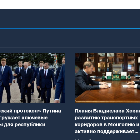
ский протокол» Путина
Планы Владислава Хова
гружает ключевые
развитию транспортных
ы для республики
коридоров в Монголию и
активно поддерживает
федеральный центр