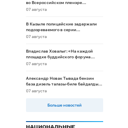
во Всероссийском пленэре
акварелистов в Ханты-Мансийске
07 августа
В Кызыле полицейские задержали
подозреваемого в серии
мошенничеств
07 августа
Владислав Ховалыг: «На каждой
площадке буддийского форума
будет обеспечен строгий контроль
07 августа
порядка»
Александр Новак Тывада бензин
база дизель талазы-биле байдалды
хыналдада алган
07 августа
Больше новостей
НАЦИОНАЛЬНЫЕ