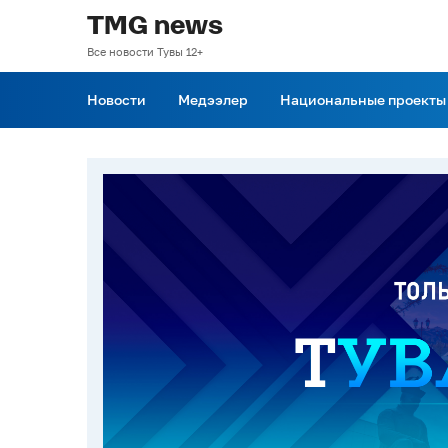
TMG news
Все новости Тувы 12+
Новости
Медээлер
Национальные проекты