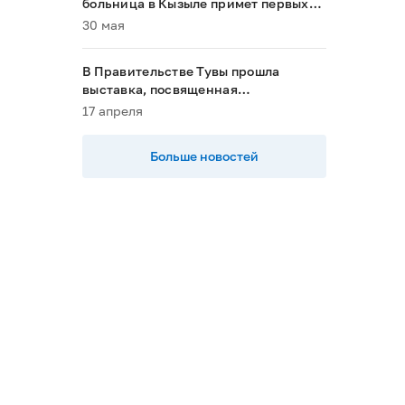
больница в Кызыле примет первых
пациентов в 2028 году»
30 мая
В Правительстве Тувы прошла
выставка, посвященная
национальным проектам
17 апреля
Больше новостей