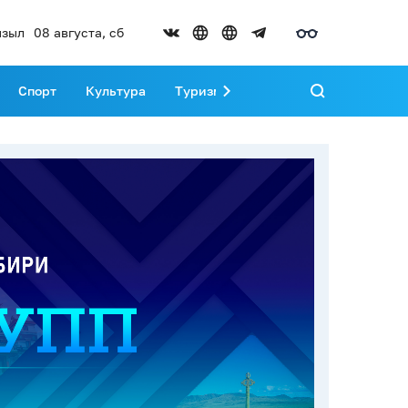
зыл
08 августа, сб
Спорт
Культура
Туризм
Развитие Тувы
Реда