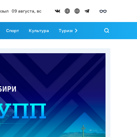
ызыл
09 августа, вс
Спорт
Культура
Туризм
Развитие Тувы
Реда