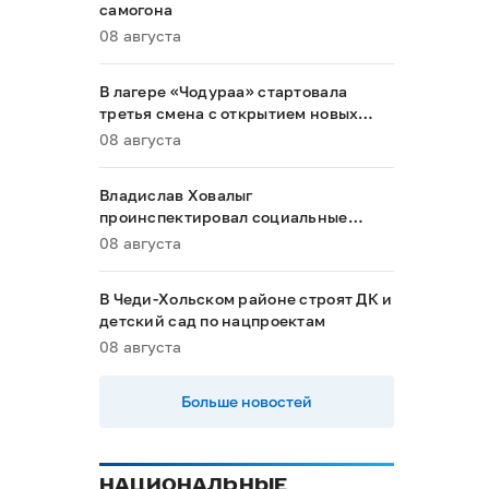
самогона
08 августа
В лагере «Чодураа» стартовала
третья смена с открытием новых
корпусов
08 августа
Владислав Ховалыг
проинспектировал социальные
объекты в Тандинском районе
08 августа
В Чеди-Хольском районе строят ДК и
детский сад по нацпроектам
08 августа
Больше новостей
НАЦИОНАЛЬНЫЕ