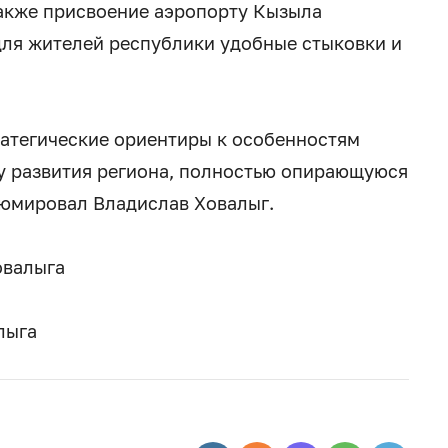
также присвоение аэропорту Кызыла
для жителей республики удобные стыковки и
атегические ориентиры к особенностям
му развития региона, полностью опирающуюся
зюмировал Владислав Ховалыг.
овалыга
лыга