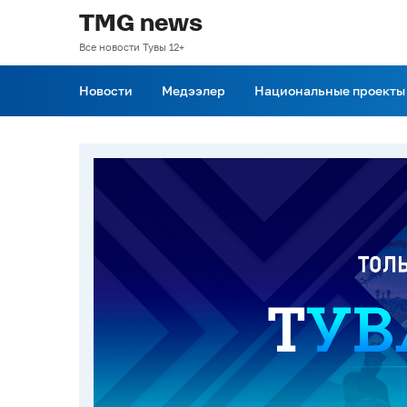
TMG news
Все новости Тувы 12+
Новости
Медээлер
Национальные проекты