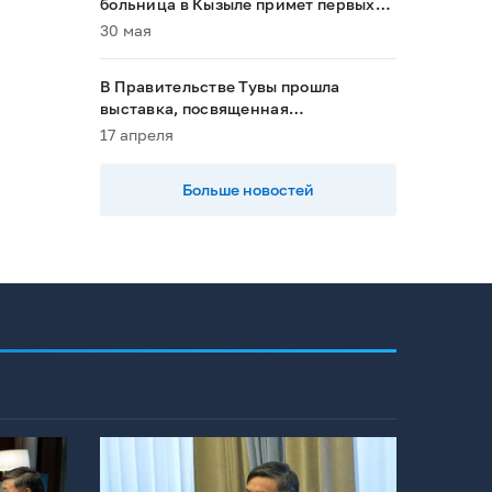
больница в Кызыле примет первых
пациентов в 2028 году»
30 мая
В Правительстве Тувы прошла
выставка, посвященная
национальным проектам
17 апреля
Больше новостей