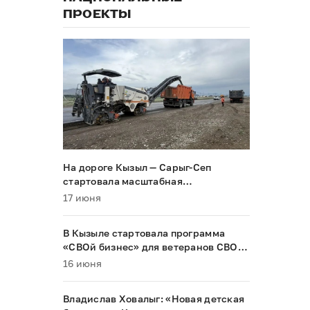
ПРОЕКТЫ
На дороге Кызыл — Сарыг-Сеп
стартовала масштабная
реконструкция
17 июня
В Кызыле стартовала программа
«СВОй бизнес» для ветеранов СВО и
их семей
16 июня
Владислав Ховалыг: «Новая детская