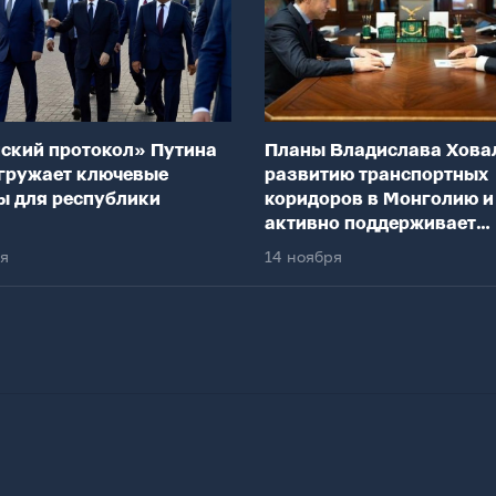
ский протокол» Путина
Планы Владислава Хова
гружает ключевые
развитию транспортных
ы для республики
коридоров в Монголию и
активно поддерживает
федеральный центр
ря
14 ноября