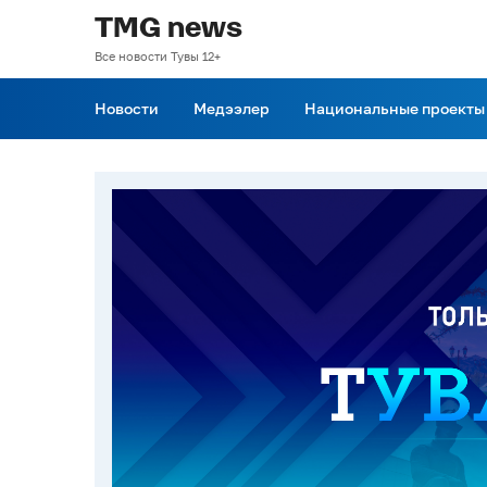
TMG news
Все новости Тувы 12+
Новости
Медээлер
Национальные проекты