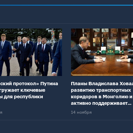
ский протокол» Путина
Планы Владислава Хова
гружает ключевые
развитию транспортных
ы для республики
коридоров в Монголию и
активно поддерживает
федеральный центр
ря
14 ноября