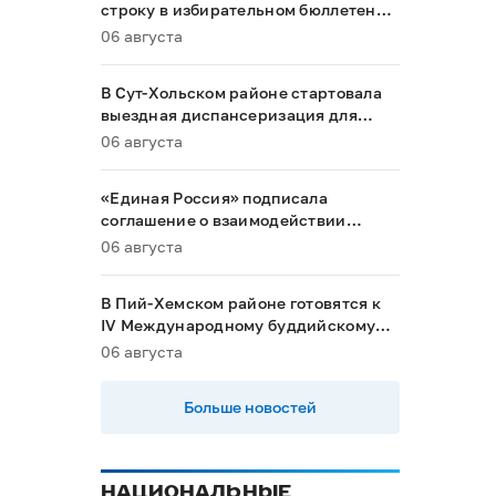
строку в избирательном бюллетене
на выборах в Госдуму
06 августа
В Сут-Хольском районе стартовала
выездная диспансеризация для
маломобильных граждан
06 августа
«Единая Россия» подписала
соглашение о взаимодействии
между Общественной палатой РФ и
06 августа
политическими партиями
В Пий-Хемском районе готовятся к
IV Международному буддийскому
форуму
06 августа
Больше новостей
НАЦИОНАЛЬНЫЕ