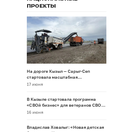
ПРОЕКТЫ
На дороге Кызыл — Сарыг-Сеп
стартовала масштабная
реконструкция
17 июня
В Кызыле стартовала программа
«СВОй бизнес» для ветеранов СВО и
их семей
16 июня
Владислав Ховалыг: «Новая детская