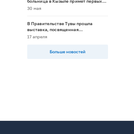
больница в Кызыле примет первых
пациентов в 2028 году»
30 мая
В Правительстве Тувы прошла
выставка, посвященная
национальным проектам
17 апреля
Больше новостей