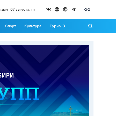
ызыл
07 августа, пт
Спорт
Культура
Туризм
Развитие Тувы
Реда