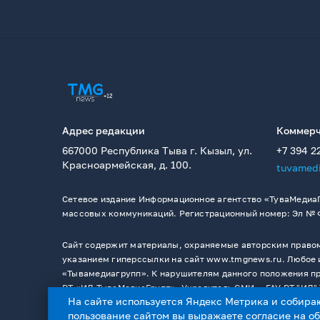
Адрес редакции
Коммерч
667000 Республика Тыва г. Кызыл, ул.
+7 394 2
Красноармейская, д. 100.
tuvamed
Сетевое издание Информационное агентство «ТуваМедиаГ
массовых коммуникаций. Регистрационный номер: Эл № ФС
Сайт содержит материалы, охраняемые авторским правом,
указанием гиперссылки на сайт www.tmgnews.ru. Любое и
«Тывамедиагрупп». К нарушителям данного положения при
РТ «ИД ТываМедиаГрупп». Учредитель СМИ －ГАУ РТ "ИД" 
На сайте используется Яндекс Метрика и собира
пользование сайтом вы выражаете согласие на
о