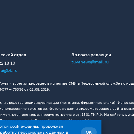
еский отдел
Эл.почта редакции
tuvanews@mail.ru
22 18 10
ia@bk.ru
рупп» зарегистрировано в качестве СМИ в Федеральной службе по надз
77 — 76336 от 02.08.2019.
 и средства индивидуализации (логотипы, фирменные знаки). Использо
спользование текстовых, фото-, аудио- и видеоматериалов сайта возм
меняются все меры, предусмотренные ст. 1301 ГК РФ. На сайте www.t
Тывамедиагрупп". Главный редактор Иванов Н.М.
ются cookie-файлы, продолжая
бработку персональных данных
в
OK