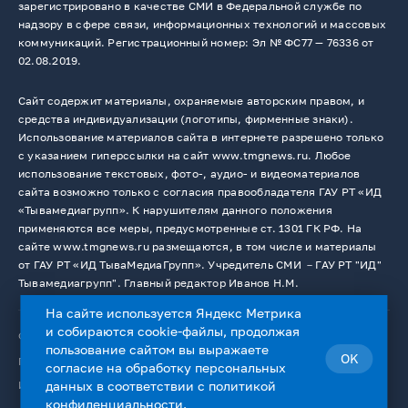
зарегистрировано в качестве СМИ в Федеральной службе по
надзору в сфере связи, информационных технологий и массовых
коммуникаций. Регистрационный номер: Эл № ФС77 — 76336 от
02.08.2019.
Сайт содержит материалы, охраняемые авторским правом, и
средства индивидуализации (логотипы, фирменные знаки).
Использование материалов сайта в интернете разрешено только
с указанием гиперссылки на сайт www.tmgnews.ru. Любое
использование текстовых, фото-, аудио- и видеоматериалов
сайта возможно только с согласия правообладателя ГАУ РТ «ИД
«Тывамедиагрупп». К нарушителям данного положения
применяются все меры, предусмотренные ст. 1301 ГК РФ. На
сайте www.tmgnews.ru размещаются, в том числе и материалы
от ГАУ РТ «ИД ТываМедиаГрупп». Учредитель СМИ －ГАУ РТ "ИД"
Тывамедиагрупп". Главный редактор Иванов Н.М.
На сайте используется Яндекс Метрика
и собираются cookie-файлы, продолжая
© 2026. Все права защищены.
12+
пользование сайтом вы выражаете
OK
Пользовательское соглашение
согласие на
обработку персональных
Использование cookie-файлов
данных
в соответствии с
политикой
конфиденциальности
.