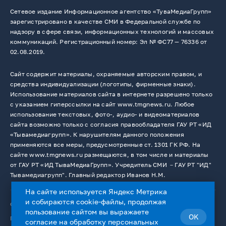
Сетевое издание Информационное агентство «ТуваМедиаГрупп»
зарегистрировано в качестве СМИ в Федеральной службе по
надзору в сфере связи, информационных технологий и массовых
коммуникаций. Регистрационный номер: Эл № ФС77 — 76336 от
02.08.2019.
Сайт содержит материалы, охраняемые авторским правом, и
средства индивидуализации (логотипы, фирменные знаки).
Использование материалов сайта в интернете разрешено только
с указанием гиперссылки на сайт www.tmgnews.ru. Любое
использование текстовых, фото-, аудио- и видеоматериалов
сайта возможно только с согласия правообладателя ГАУ РТ «ИД
«Тывамедиагрупп». К нарушителям данного положения
применяются все меры, предусмотренные ст. 1301 ГК РФ. На
сайте www.tmgnews.ru размещаются, в том числе и материалы
от ГАУ РТ «ИД ТываМедиаГрупп». Учредитель СМИ －ГАУ РТ "ИД"
Тывамедиагрупп". Главный редактор Иванов Н.М.
На сайте используется Яндекс Метрика
и собираются cookie-файлы, продолжая
© 2026. Все права защищены.
12+
пользование сайтом вы выражаете
OK
Пользовательское соглашение
согласие на
обработку персональных