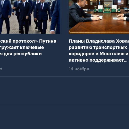
ский протокол» Путина
Планы Владислава Хова
гружает ключевые
развитию транспортных
ы для республики
коридоров в Монголию и
активно поддерживает
федеральный центр
ря
14 ноября