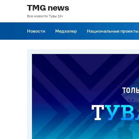
TMG news
Все новости Тувы 12+
Новости
Медээлер
Национальные проекты