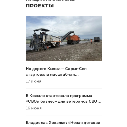
ПРОЕКТЫ
На дороге Кызыл — Сарыг-Сеп
стартовала масштабная
реконструкция
17 июня
В Кызыле стартовала программа
«СВОй бизнес» для ветеранов СВО и
их семей
16 июня
Владислав Ховалыг: «Новая детская