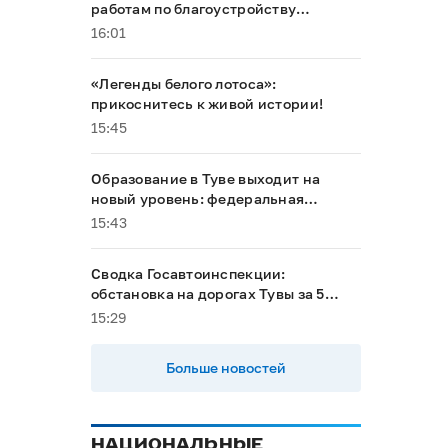
работам по благоустройству
территории «Устуу-Хурээ»
16:01
«Легенды белого лотоса»:
прикоснитесь к живой истории!
15:45
Образование в Туве выходит на
новый уровень: федеральная
поддержка и планы на будущее
15:43
Сводка Госавтоинспекции:
обстановка на дорогах Тувы за 5
августа
15:29
Больше новостей
НАЦИОНАЛЬНЫЕ