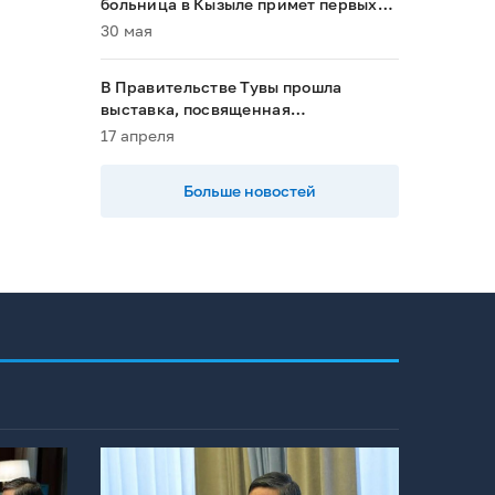
больница в Кызыле примет первых
пациентов в 2028 году»
30 мая
В Правительстве Тувы прошла
выставка, посвященная
национальным проектам
17 апреля
Больше новостей