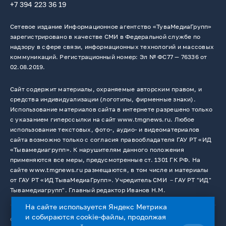
+7 394 223 36 19
Сетевое издание Информационное агентство «ТуваМедиаГрупп»
зарегистрировано в качестве СМИ в Федеральной службе по
надзору в сфере связи, информационных технологий и массовых
коммуникаций. Регистрационный номер: Эл № ФС77 — 76336 от
02.08.2019.
Сайт содержит материалы, охраняемые авторским правом, и
средства индивидуализации (логотипы, фирменные знаки).
Использование материалов сайта в интернете разрешено только
с указанием гиперссылки на сайт www.tmgnews.ru. Любое
использование текстовых, фото-, аудио- и видеоматериалов
сайта возможно только с согласия правообладателя ГАУ РТ «ИД
«Тывамедиагрупп». К нарушителям данного положения
применяются все меры, предусмотренные ст. 1301 ГК РФ. На
сайте www.tmgnews.ru размещаются, в том числе и материалы
от ГАУ РТ «ИД ТываМедиаГрупп». Учредитель СМИ －ГАУ РТ "ИД"
Тывамедиагрупп". Главный редактор Иванов Н.М.
На сайте используется Яндекс Метрика
и собираются cookie-файлы, продолжая
© 2026. Все права защищены.
12+