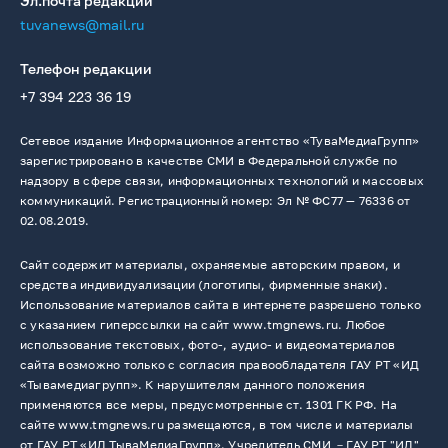
Эл.почта редакции
tuvanews@mail.ru
Телефон редакции
+7 394 223 36 19
Сетевое издание Информационное агентство «ТуваМедиаГрупп»
зарегистрировано в качестве СМИ в Федеральной службе по
надзору в сфере связи, информационных технологий и массовых
коммуникаций. Регистрационный номер: Эл № ФС77 — 76336 от
02.08.2019.
Сайт содержит материалы, охраняемые авторским правом, и
средства индивидуализации (логотипы, фирменные знаки).
Использование материалов сайта в интернете разрешено только
с указанием гиперссылки на сайт www.tmgnews.ru. Любое
использование текстовых, фото-, аудио- и видеоматериалов
сайта возможно только с согласия правообладателя ГАУ РТ «ИД
«Тывамедиагрупп». К нарушителям данного положения
применяются все меры, предусмотренные ст. 1301 ГК РФ. На
сайте www.tmgnews.ru размещаются, в том числе и материалы
от ГАУ РТ «ИД ТываМедиаГрупп». Учредитель СМИ －ГАУ РТ "ИД"