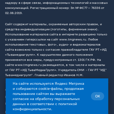
надзору в сфере связи, информационных технологий и массовых
коммуникаций. Регистрационный номер: Эл № ФС77 — 76336 от
02.08.2019.
Сайт содержит материалы, охраняемые авторским правом, и
средства индивидуализации (логотипы, фирменные знаки).
Использование материалов сайта в интернете разрешено только
с указанием гиперссылки на сайт www.tmgnews.ru. Любое
использование текстовых, фото-, аудио- и видеоматериалов
сайта возможно только с согласия правообладателя ГАУ РТ «ИД
«Тывамедиагрупп». К нарушителям данного положения
применяются все меры, предусмотренные ст. 1301 ГК РФ. На
сайте www.tmgnews.ru размещаются, в том числе и материалы
от ГАУ РТ «ИД ТываМедиаГрупп». Учредитель СМИ －ГАУ РТ "ИД"
Тывамедиагрупп". Главный редактор Иванов Н.М.
На сайте используется Яндекс Метрика
и собираются cookie-файлы, продолжая
© 2026. Все права защищены.
12+
пользование сайтом вы выражаете
OK
Пользовательское соглашение
согласие на
обработку персональных
Использование cookie-файлов
данных
в соответствии с
политикой
конфиденциальности
.
Работает на