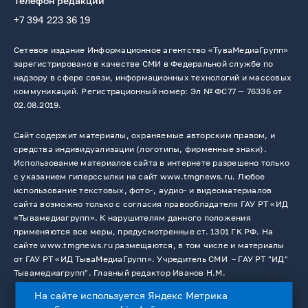
Телефон редакции
+7 394 223 36 19
Сетевое издание Информационное агентство «ТуваМедиаГрупп»
зарегистрировано в качестве СМИ в Федеральной службе по
надзору в сфере связи, информационных технологий и массовых
коммуникаций. Регистрационный номер: Эл № ФС77 — 76336 от
02.08.2019.
Сайт содержит материалы, охраняемые авторским правом, и
средства индивидуализации (логотипы, фирменные знаки).
Использование материалов сайта в интернете разрешено только
с указанием гиперссылки на сайт www.tmgnews.ru. Любое
использование текстовых, фото-, аудио- и видеоматериалов
сайта возможно только с согласия правообладателя ГАУ РТ «ИД
«Тывамедиагрупп». К нарушителям данного положения
применяются все меры, предусмотренные ст. 1301 ГК РФ. На
сайте www.tmgnews.ru размещаются, в том числе и материалы
от ГАУ РТ «ИД ТываМедиаГрупп». Учредитель СМИ －ГАУ РТ "ИД"
Тывамедиагрупп". Главный редактор Иванов Н.М.
На сайте используется Яндекс Метрика