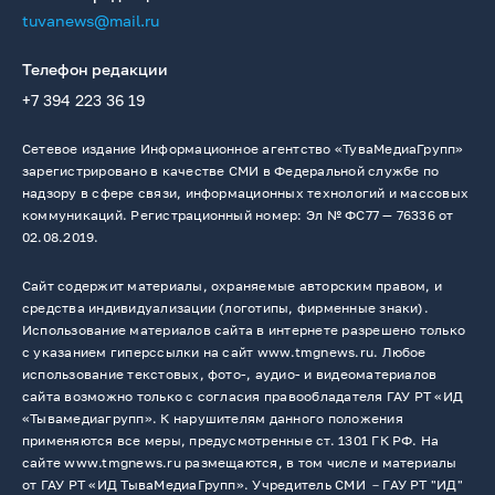
tuvanews@mail.ru
Телефон редакции
+7 394 223 36 19
Сетевое издание Информационное агентство «ТуваМедиаГрупп»
зарегистрировано в качестве СМИ в Федеральной службе по
надзору в сфере связи, информационных технологий и массовых
коммуникаций. Регистрационный номер: Эл № ФС77 — 76336 от
02.08.2019.
Сайт содержит материалы, охраняемые авторским правом, и
средства индивидуализации (логотипы, фирменные знаки).
Использование материалов сайта в интернете разрешено только
с указанием гиперссылки на сайт www.tmgnews.ru. Любое
использование текстовых, фото-, аудио- и видеоматериалов
сайта возможно только с согласия правообладателя ГАУ РТ «ИД
«Тывамедиагрупп». К нарушителям данного положения
применяются все меры, предусмотренные ст. 1301 ГК РФ. На
сайте www.tmgnews.ru размещаются, в том числе и материалы
от ГАУ РТ «ИД ТываМедиаГрупп». Учредитель СМИ －ГАУ РТ "ИД"