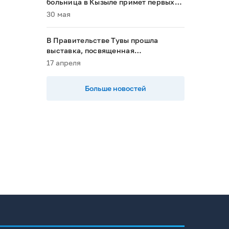
больница в Кызыле примет первых
пациентов в 2028 году»
30 мая
В Правительстве Тувы прошла
выставка, посвященная
национальным проектам
17 апреля
Больше новостей