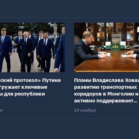
ский протокол» Путина
Планы Владислава Хова
гружает ключевые
развитию транспортных
ы для республики
коридоров в Монголию и
активно поддерживает
федеральный центр
ря
14 ноября