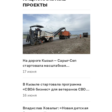
ПРОЕКТЫ
На дороге Кызыл — Сарыг-Сеп
стартовала масштабная
реконструкция
17 июня
В Кызыле стартовала программа
«СВОй бизнес» для ветеранов СВО и
их семей
16 июня
Владислав Ховалыг: «Новая детская