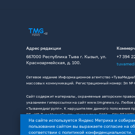
Адрес редакции
Коммерч
667000 Республика Тыва г. Кызыл, ул.
+7 394 2
Красноармейская, д. 100.
tuvamed
Сетевое издание Информационное агентство «ТуваМедиаГ
массовых коммуникаций. Регистрационный номер: Эл № ФС
Сайт содержит материалы, охраняемые авторским правом,
указанием гиперссылки на сайт www.tmgnews.ru. Любое и
«Тывамедиагрупп». К нарушителям данного положения при
РТ «ИД ТываМедиаГрупп». Учредитель СМИ －ГАУ РТ "ИД" 
На сайте используется Яндекс Метрика и собира
пользование сайтом вы выражаете согласие на
о
соответствии с
политикой конфиденциальности
.