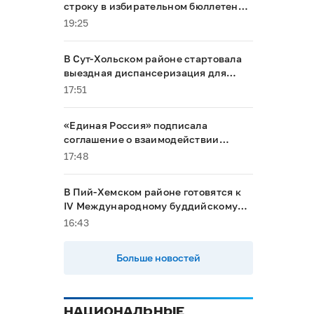
строку в избирательном бюллетене
на выборах в Госдуму
19:25
В Сут-Хольском районе стартовала
выездная диспансеризация для
маломобильных граждан
17:51
«Единая Россия» подписала
соглашение о взаимодействии
между Общественной палатой РФ и
17:48
политическими партиями
В Пий-Хемском районе готовятся к
IV Международному буддийскому
форуму
16:43
Больше новостей
НАЦИОНАЛЬНЫЕ