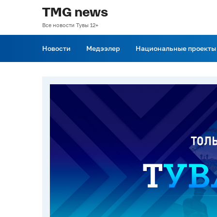
TMG news
Все новости Тувы 12+
Новости
Медээлер
Национальные проекты