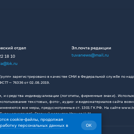
еский отдел
Эл.почта редакции
tuvanews@mail.ru
22 18 10
ia@bk.ru
рупп» зарегистрировано в качестве СМИ в Федеральной службе по надз
77 — 76336 от 02.08.2019.
 и средства индивидуализации (логотипы, фирменные знаки). Использо
спользование текстовых, фото-, аудио- и видеоматериалов сайта возм
меняются все меры, предусмотренные ст. 1301 ГК РФ. На сайте www.t
Тывамедиагрупп". Главный редактор Иванов Н.М.
ются cookie-файлы, продолжая
бработку персональных данных
в
OK